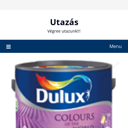
Skip
to
content
Utazás
Végree utazunk!!!
Menu