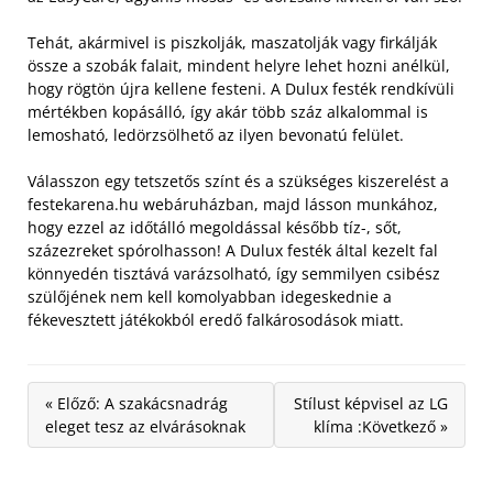
Tehát, akármivel is piszkolják, maszatolják vagy firkálják
össze a szobák falait, mindent helyre lehet hozni anélkül,
hogy rögtön újra kellene festeni. A Dulux festék rendkívüli
mértékben kopásálló, így akár több száz alkalommal is
lemosható, ledörzsölhető az ilyen bevonatú felület.
Válasszon egy tetszetős színt és a szükséges kiszerelést a
festekarena.hu webáruházban, majd lásson munkához,
hogy ezzel az időtálló megoldással később tíz-, sőt,
százezreket spórolhasson! A Dulux festék által kezelt fal
könnyedén tisztává varázsolható, így semmilyen csibész
szülőjének nem kell komolyabban idegeskednie a
fékevesztett játékokból eredő falkárosodások miatt.
« Előző: A szakácsnadrág
Stílust képvisel az LG
eleget tesz az elvárásoknak
klíma :Következő »