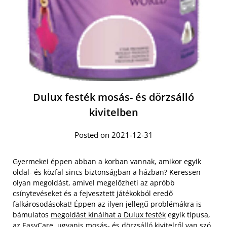
Dulux festék mosás- és dörzsálló
kivitelben
Posted on 2021-12-31
Gyermekei éppen abban a korban vannak, amikor egyik
oldal- és közfal sincs biztonságban a házban? Keressen
olyan megoldást, amivel megelőzheti az apróbb
csínytevéseket és a fejvesztett játékokból eredő
falkárosodásokat! Éppen az ilyen jellegű problémákra is
bámulatos
megoldást kínálhat a Dulux festék
egyik típusa,
az EasyCare, ugyanis mosás- és dörzsálló kivitelről van szó.