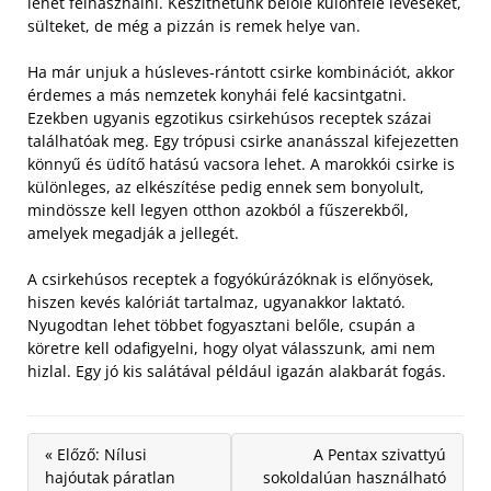
lehet felhasználni. Készíthetünk belőle különféle leveseket,
sülteket, de még a pizzán is remek helye van.
Ha már unjuk a húsleves-rántott csirke kombinációt, akkor
érdemes a más nemzetek konyhái felé kacsintgatni.
Ezekben ugyanis egzotikus csirkehúsos receptek százai
találhatóak meg. Egy trópusi csirke ananásszal kifejezetten
könnyű és üdítő hatású vacsora lehet. A marokkói csirke is
különleges, az elkészítése pedig ennek sem bonyolult,
mindössze kell legyen otthon azokból a fűszerekből,
amelyek megadják a jellegét.
A csirkehúsos receptek a fogyókúrázóknak is előnyösek,
hiszen kevés kalóriát tartalmaz, ugyanakkor laktató.
Nyugodtan lehet többet fogyasztani belőle, csupán a
köretre kell odafigyelni, hogy olyat válasszunk, ami nem
hizlal. Egy jó kis salátával például igazán alakbarát fogás.
« Előző: Nílusi
A Pentax szivattyú
hajóutak páratlan
sokoldalúan használható