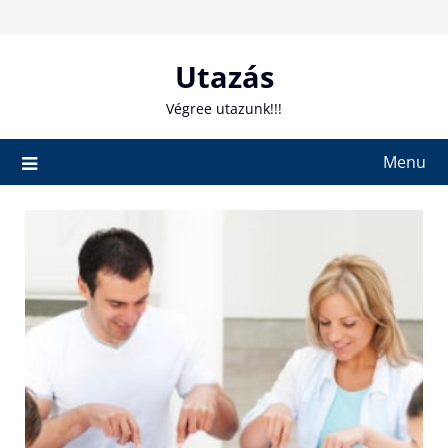
Skip
to
content
Utazás
Végree utazunk!!!
Menu