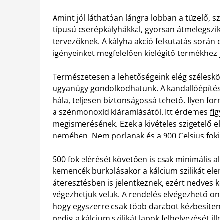
Amint jól láthatóan lángra lobban a tüzelő, sz
típusú cserépkályhákkal, gyorsan átmelegszik 
tervezőknek. A kályha akció felkutatás során 
igényeinket megfelelően kielégítő termékhez
Természetesen a lehetőségeink elég széleskö
ugyanúgy gondolkodhatunk. A kandallóépítés
hála, teljesen biztonságossá tehető. Ilyen fo
a szénmonoxid kiáramlásától. Itt érdemes
fi
megismerésének. Ezek a kivételes szigetelő 
nemében. Nem porlanak és a 900 Celsius foki
500 fok elérését követően is csak minimális al
kemencék burkolásakor a kálcium szilikát el
áteresztésben is jelentkeznek, ezért nedves k
végezhetjük velük. A rendelés elvégezhető onli
hogy egyszerre csak több darabot kézbesítene
pedig a kálcium szilikát lapok felhelyezését i