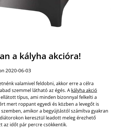
an a kályha akcióra!
on 2020-06-03
nénk valamivel feldobni, akkor erre a célra
zabad szemmel látható az égés. A
kályha akció
ellátott típus, ami minden bizonnyal felkelti a
ért mert roppant egyedi és közben a levegőt is
l szemben, amikor a begyújtástól számítva gyakran
radiátorokon keresztül leadott meleg érezhető
zt az időt pár percre csökkentik.