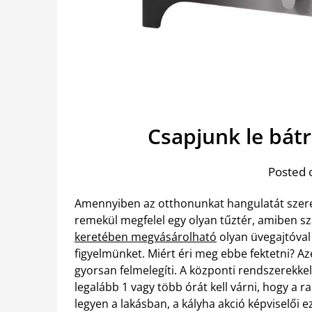
Csapjunk le bátr
Posted 
Amennyiben az otthonunkat hangulatát szeret
remekül megfelel egy olyan tűztér, amiben s
keretében megvásárolható
olyan üvegajtóval 
figyelmünket. Miért éri meg ebbe fektetni? Az
gyorsan felmelegíti. A központi rendszerekke
legalább 1 vagy több órát kell várni, hogy a 
legyen a lakásban, a kályha akció képviselői e