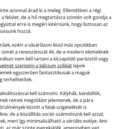
inte azonnal árad ki a meleg. Ellentétben a régi
a felület, de a hő megtartásra szintén volt gondja a
egyúttal erre is megéri kitérnünk, hogy biztosan az
 jussunk hozzá.
rűek, ezért a vásárláson kívül más opciókban
 ismét a reneszánszát éli, de a modern elemeknek
rmában nem kell tartani a kicsapódó parázstól vagy
gyelmet szentelni a kálcium szilikát
lapok
elemek egyszerűen fantasztikusak a maguk
g terhelhetőek.
akváltozással kell számolni. Kályhák, kandallók,
emek remek megoldást jelentenek, de a pára
örülmények között a falak szigetelését is
ne, de a kiszállítás során számolnunk kell azzal,
k, mert így minimalizálható a sérülés esélye. Ami
lleti, az már szinte gyerekjáték, amennyiben van