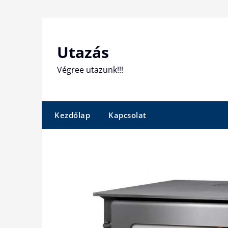
Skip
to
content
Utazás
Végree utazunk!!!
Kezdőlap
Kapcsolat