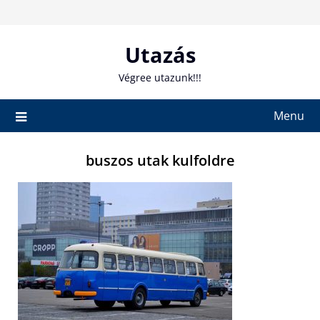
Skip
to
content
Utazás
Végree utazunk!!!
Menu
buszos utak kulfoldre