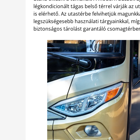
légkondicionált tágas belső térrel várják az u
is elérhető. Az utastérbe felvihetjük magunk
legszükségesebb használati tárgyainkkal, mí
biztonságos tárolást garantáló csomagtérbe