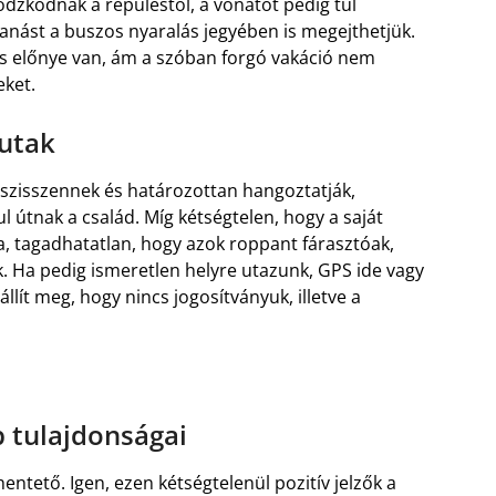
ódzkodnak a repüléstől, a vonatot pedig túl
anást a buszos nyaralás jegyében is megejthetjük.
s előnye van, ám a szóban forgó vakáció nem
eket.
 utak
lszisszennek és határozottan hangoztatják,
l útnak a család. Míg kétségtelen, hogy a saját
, tagadhatatlan, hogy azok roppant fárasztóak,
. Ha pedig ismeretlen helyre utazunk, GPS ide vagy
lít meg, hogy nincs jogosítványuk, illetve a
 tulajdonságai
ntető. Igen, ezen kétségtelenül pozitív jelzők a