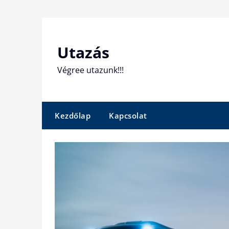
Skip
to
content
Utazás
Végree utazunk!!!
Kezdőlap
Kapcsolat