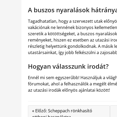
A buszos nyaralások hátránya
Tagadhatatlan, hogy a szervezett utak előnyö
vakációnak ne lennének bizonyos kellemetlen 
szeretik a kötöttségeket, a buszos nyaralások
reményeket, hiszen ez esetben az utazási ir
részletig helyettünk gondolkodnak. A másik 
utastársainkat, így jobb felkészülni a zajosabb
Hogyan válasszunk irodát?
Ennél mi sem egyszerűbb! Használjuk a világh
fórumokat, ahol a felhasználók a megélt élmé
az utazási irodák előnyös ajánlatai között!
« Előző: Scheppach rönkhasító