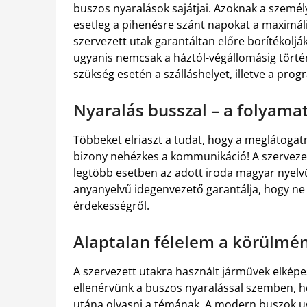
buszos nyaralások sajátjai. Azoknak a szemé
esetleg a pihenésre szánt napokat a maximál
szervezett utak garantáltan előre borítékoljá
ugyanis nemcsak a háztól-végállomásig tört
szükség esetén a szálláshelyet, illetve a pro
Nyaralás busszal – a folyamat
Többeket elriaszt a tudat, hogy a meglátogatn
bizony nehézkes a kommunikáció! A szervezet
legtöbb esetben az adott iroda magyar nyelvű
anyanyelvű idegenvezető garantálja, hogy ne
érdekességről.
Alaptalan félelem a körülmé
A szervezett utakra használt járművek elképe
ellenérvünk a buszos nyaralással szemben, h
utána olvasni a témának. A modern buszok ug