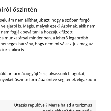
iról őszintén
sek, ám nem állíthatjuk azt, hogy a szóban forgó
velejárói is. Mégis, melyek ezek? Azoknak, akik nem
 nem fogják beváltani a hozzájuk fűzött
oda munkatársai mindenben, a lehető legapróbb
lehetséges hátrány, hogy nem mi választjuk meg az
 turistákra is.
álót információgyűjtésre, olvassunk blogokat,
nyeiket őszinte formába öntve segítenek eligazodni
Utazás repülővel? Merre halad a turizmus