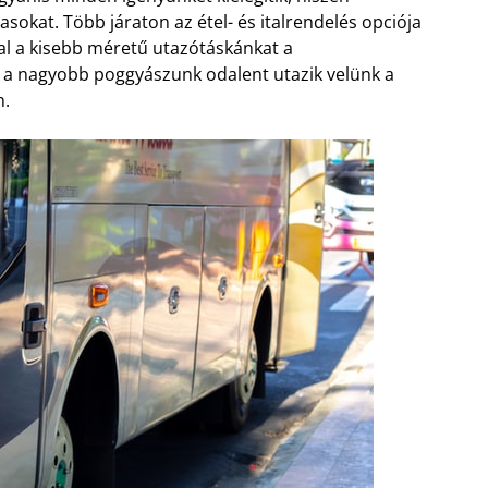
tasokat. Több járaton az étel- és italrendelés opciója
kal a kisebb méretű utazótáskánkat a
g a nagyobb poggyászunk odalent utazik velünk a
n.