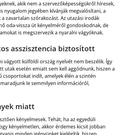
lyeknek, akik nem a szervezőképességükről híresek,
is nyugalom jegyében kívánják megvalósítani, a
k a zavartalan szórakozást. Az utazási irodák
énő oda-vissza út kényelméről gondoskodnak, de
gramokat is megszervezik a nyaralni vágyóknak.
os asszisztencia biztosított
i vágyott külföldi ország nyelvét nem beszélik. Így
t utak esetén emiatt sem kell aggódnunk, hiszen a
 csoportokat indít, amelyek élén a szintén
 maradjunk le semmilyen információról,
nyek miatt
sztően kényelmesek. Tehát, ha az egyedüli
ogy kényelmetlen, akkor érdemes kicsit jobban
yanis minden igényünket kielégítik, hiszen