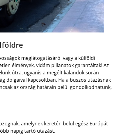
lföldre
nyosságok meglátogatásáról vagy a külföldi
etlen élmények, vidám pillanatok garantáltak! Az
elünk útra, ugyanis a megélt kalandok során
lág dolgaival kapcsoltban. Ha a buszos utazásnak
mcsak az ország határain belül gondolkodhatunk,
zognak, amelynek keretén belül egész Európát
 több napig tartó utazást.