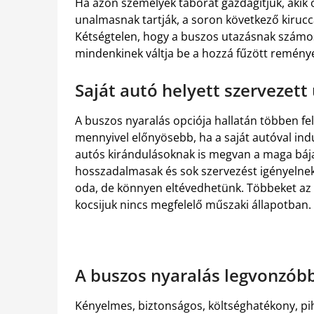
Ha azon személyek táborát gazdagítjuk, akik 
unalmasnak tartják, a soron következő kirucc
Kétségtelen, hogy a buszos utazásnak számo
mindenkinek váltja be a hozzá fűzött remény
Saját autó helyett szervezett
A buszos nyaralás opciója hallatán többen fe
mennyivel előnyösebb, ha a saját autóval indu
autós kirándulásoknak is megvan a maga bája
hosszadalmasak és sok szervezést igényelnek
oda, de könnyen eltévedhetünk. Többeket az ál
kocsijuk nincs megfelelő műszaki állapotban.
A buszos nyaralás legvonzóbb
Kényelmes, biztonságos, költséghatékony, pihe