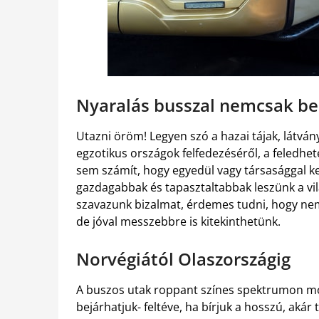
Nyaralás busszal nemcsak be
Utazni öröm! Legyen szó a hazai tájak, látvá
egzotikus országok felfedezéséről, a feledhet
sem számít, hogy egyedül vagy társasággal k
gazdagabbak és tapasztaltabbak leszünk a vi
szavazunk bizalmat, érdemes tudni, hogy ne
de jóval messzebbre is kitekinthetünk.
Norvégiától Olaszországig
A buszos utak roppant színes spektrumon mo
bejárhatjuk- feltéve, ha bírjuk a hosszú, akár