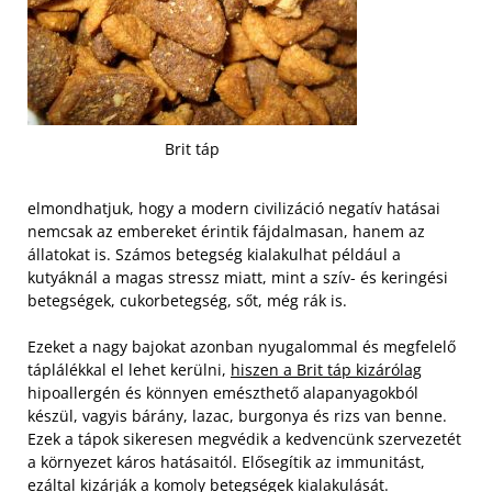
Brit táp
elmondhatjuk, hogy a modern civilizáció negatív hatásai
nemcsak az embereket érintik fájdalmasan, hanem az
állatokat is. Számos betegség kialakulhat például a
kutyáknál a magas stressz miatt, mint a szív- és keringési
betegségek, cukorbetegség, sőt, még rák is.
Ezeket a nagy bajokat azonban nyugalommal és megfelelő
táplálékkal el lehet kerülni,
hiszen a Brit táp kizárólag
hipoallergén és könnyen emészthető alapanyagokból
készül, vagyis bárány, lazac, burgonya és rizs van benne.
Ezek a tápok sikeresen megvédik a kedvencünk szervezetét
a környezet káros hatásaitól. Elősegítik az immunitást,
ezáltal kizárják a komoly betegségek kialakulását.