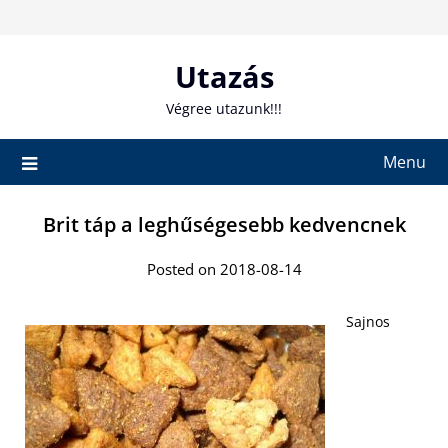
Skip
to
content
Utazás
Végree utazunk!!!
Menu
Brit táp a leghűségesebb kedvencnek
Posted on 2018-08-14
Sajnos