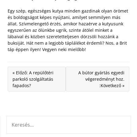
Egy szép, egészséges kutya minden gazdinak olyan örömet
és boldogságot képes nyújtani, amilyet semmilyen más
állat. Szívmelengető érzés, amikor hazaérve a kutyusunk
egyszerűen az ölünkbe ugrik, szinte átölel minket a
lábaival és közben szeretetteljesen dörzsöli hozzánk a
buksiját. Hát nem a legjobb táplálékot érdemli? Nos, a Brit
táp éppen ilyen! Vegyen neki mielőbb!
« Előző: A repülőtéri
A bútor gyártás egyedi
parkoló szolgáltatás
végeredményt hoz.
fapados?
:Következő »
KERESÉS: