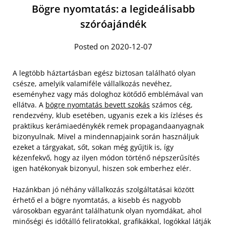
Bögre nyomtatás: a legideálisabb
szóróajándék
Posted on 2020-12-07
A legtöbb háztartásban egész biztosan található olyan
csésze, amelyik valamiféle vállalkozás nevéhez,
eseményhez vagy más dologhoz kötődő emblémával van
ellátva. A
bögre nyomtatás bevett szokás
számos cég,
rendezvény, klub esetében, ugyanis ezek a kis ízléses és
praktikus kerámiaedénykék remek propagandaanyagnak
bizonyulnak. Mivel a mindennapjaink során használjuk
ezeket a tárgyakat, sőt, sokan még gyűjtik is, így
kézenfekvő, hogy az ilyen módon történő népszerűsítés
igen hatékonyak bizonyul, hiszen sok emberhez elér.
Hazánkban jó néhány vállalkozás szolgáltatásai között
érhető el a bögre nyomtatás, a kisebb és nagyobb
városokban egyaránt találhatunk olyan nyomdákat, ahol
minőségi és időtálló feliratokkal, grafikákkal, logókkal látják