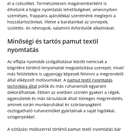
el a csészéket. Természetesen magánemberként is
élhetünk a bögre nyomtatás lehetőségével, amennyiben
személyes, frappáns ajándékkal szeretnénk meglepni a
hozzátartozóinkat, illetve a barátainkat az ünnepek,
születés- és névnapok, valamint évfordulók alkalmával.
Minőségi és tartós pamut textil
nyomtatás
Az effajta nyomdák szolgáltatásai között nemcsak a
bögrékre történő lenyomatok megvalósítása szerepel, mivel
más felületekre is ugyanúgy képesek felvinni a megrendelő
által elképzelt motívumokat. A
pamut textil nyomtatás
technikája által
pólók és más ruhaneműk egyaránt
dekorálhatóak. Ebben az esetben szintén gyakori a cégek,
egyesületek és más társulások általi tömeges megrendelés,
aminek során munkaruhákat és szóróanyagként
osztogatható ruhaneműket gyártatnak a saját logóikkal,
szlogenjeikkel.
A szitázási módszerrel történő pamut textil nyomtatás bár