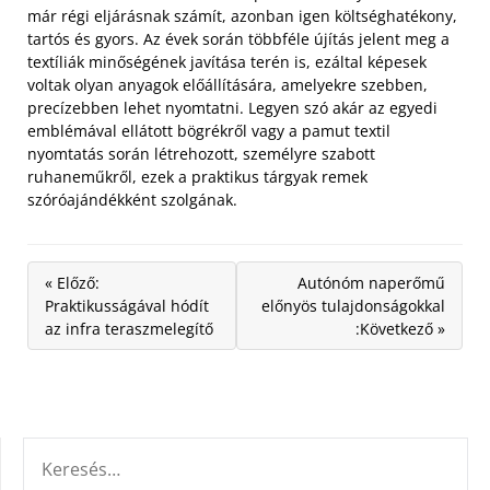
már régi eljárásnak számít, azonban igen költséghatékony,
tartós és gyors. Az évek során többféle újítás jelent meg a
textíliák minőségének javítása terén is, ezáltal képesek
voltak olyan anyagok előállítására, amelyekre szebben,
precízebben lehet nyomtatni. Legyen szó akár az egyedi
emblémával ellátott bögrékről vagy a pamut textil
nyomtatás során létrehozott, személyre szabott
ruhaneműkről, ezek a praktikus tárgyak remek
szóróajándékként szolgának.
« Előző:
Autónóm naperőmű
Praktikusságával hódít
előnyös tulajdonságokkal
az infra teraszmelegítő
:Következő »
KERESÉS: