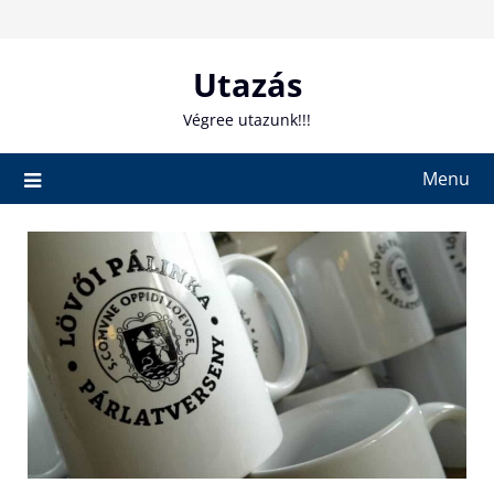
Skip
to
content
Utazás
Végree utazunk!!!
Menu