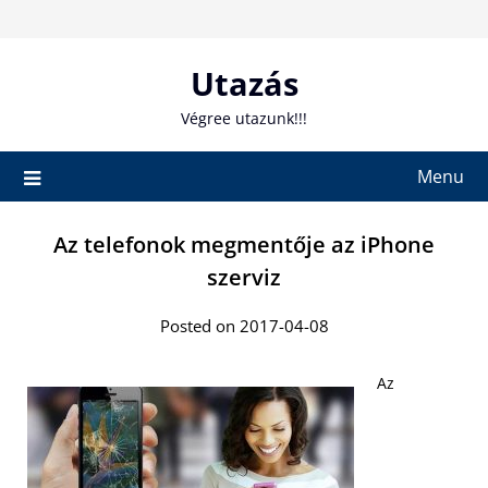
Skip
to
content
Utazás
Végree utazunk!!!
Menu
Az telefonok megmentője az iPhone
szerviz
Posted on 2017-04-08
Az