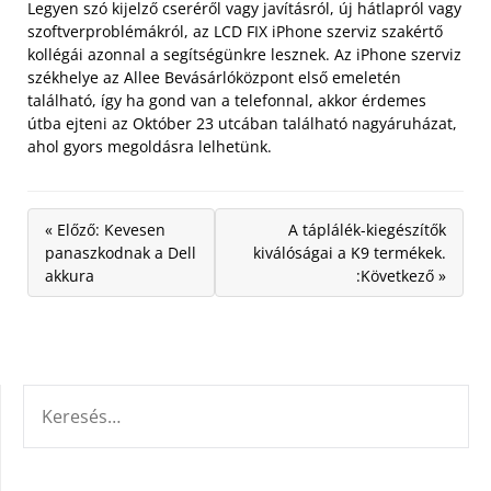
Legyen szó kijelző cseréről vagy javításról, új hátlapról vagy
szoftverproblémákról, az LCD FIX iPhone szerviz szakértő
kollégái azonnal a segítségünkre lesznek. Az iPhone szerviz
székhelye az Allee Bevásárlóközpont első emeletén
található, így ha gond van a telefonnal, akkor érdemes
útba ejteni az Október 23 utcában található nagyáruházat,
ahol gyors megoldásra lelhetünk.
« Előző: Kevesen
A táplálék-kiegészítők
panaszkodnak a Dell
kiválóságai a K9 termékek.
akkura
:Következő »
KERESÉS: