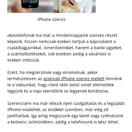
iPhone szerviz
okostelefonok ma már a mindennapjaink szerves részét
képezik, hiszen nemcsak ezeken tartjuk a kapcsolatot a
családtagjainkkal, ismerőseinkkel, hanem a banki ügyeket,
a számlafizetéseket, sok esetben pedig a vásárlást is
ezeken intézzük.
Ezért, ha megsérülnek vagy elromolnak, akkor
természetesen az
azonnali iPhone szerviz mellett
tennénk
le a voksunkat, hogy rövid időn belül ismét elérhetőek
legyünk és a napi teendőink se legyenek korlátozva.
Szerencsére ma már létezik ilyen szolgáltatás és a legújabb
iPhone modellek, az elsőkkel szemben, már elég jól
javíthatóak, így amíg megiszunk egy kávét vagy szétnézünk
a kedvenc üzletünkben, addig a telefonunk is kész lehet.