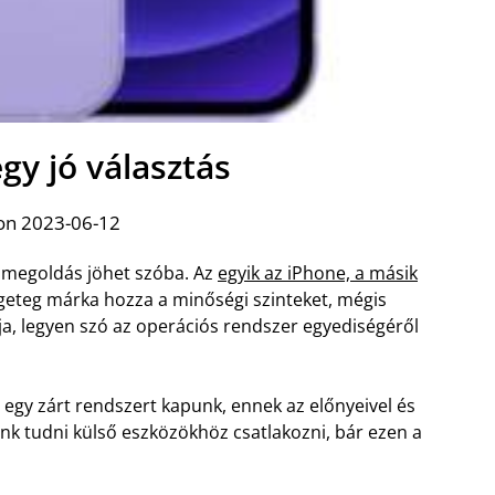
gy jó választás
on 2023-06-12
e megoldás jöhet szóba. Az
egyik az iPhone, a másik
geteg márka hozza a minőségi szinteket, mégis
ztja, legyen szó az operációs rendszer egyediségéről
 egy zárt rendszert kapunk, ennek az előnyeivel és
unk tudni külső eszközökhöz csatlakozni, bár ezen a