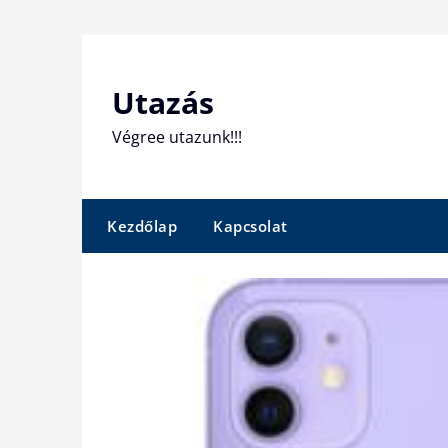
Skip
to
content
Utazás
Végree utazunk!!!
Kezdőlap
Kapcsolat