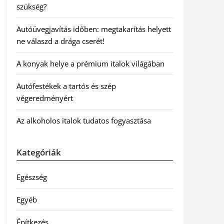
szükség?
Autóüvegjavítás időben: megtakarítás helyett
ne válaszd a drága cserét!
A konyak helye a prémium italok világában
Autófestékek a tartós és szép
végeredményért
Az alkoholos italok tudatos fogyasztása
Kategóriák
Egészség
Egyéb
Építkezés