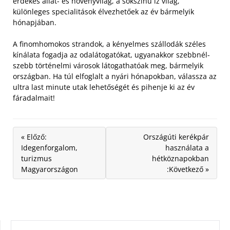
érdekes állat- és növényvilág, a sokszínű íz világ,
különleges specialitások élvezhetőek az év bármelyik
hónapjában.
A finomhomokos strandok, a kényelmes szállodák széles
kínálata fogadja az odalátogatókat, ugyanakkor szebbnél-
szebb történelmi városok látogathatóak meg, bármelyik
országban. Ha túl elfoglalt a nyári hónapokban, válassza az
ultra last minute utak lehetőségét és pihenje ki az év
fáradalmait!
« Előző:
Országúti kerékpár
Idegenforgalom,
használata a
turizmus
hétköznapokban
Magyarországon
:Következő »
KERESÉS: