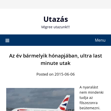
Skip
to
content
Utazás
Végree utazunk!!!
Menu
Az év bármelyik hónapjában, ultra last
minute utak
Posted on 2015-06-06
A nyaralást
nem mindenki
tudja az
főszezonra
beütemezni.