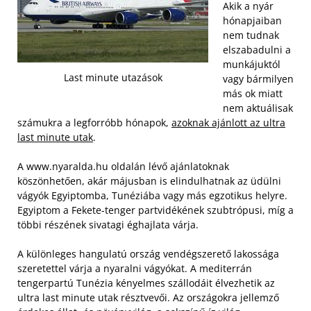
Akik a nyár
hónapjaiban
nem tudnak
elszabadulni a
munkájuktól
Last minute utazások
vagy bármilyen
más ok miatt
nem aktuálisak
számukra a legforróbb hónapok,
azoknak ajánlott az ultra
last minute utak
.
A www.nyaralda.hu oldalán lévő ajánlatoknak
köszönhetően, akár májusban is elindulhatnak az üdülni
vágyók Egyiptomba, Tunéziába vagy más egzotikus helyre.
Egyiptom a Fekete-tenger partvidékének szubtrópusi, míg a
többi részének sivatagi éghajlata várja.
A különleges hangulatú ország vendégszerető lakossága
szeretettel várja a nyaralni vágyókat. A mediterrán
tengerpartú Tunézia kényelmes szállodáit élvezhetik az
ultra last minute utak résztvevői. Az országokra jellemző