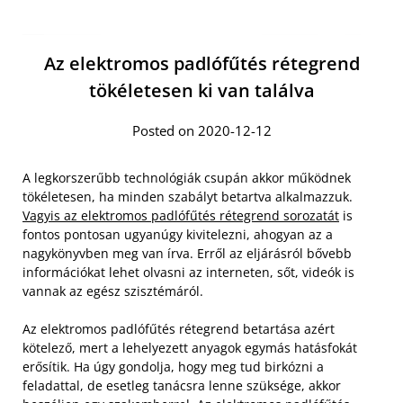
Az elektromos padlófűtés rétegrend
tökéletesen ki van találva
Posted on 2020-12-12
A legkorszerűbb technológiák csupán akkor működnek
tökéletesen, ha minden szabályt betartva alkalmazzuk.
Vagyis az elektromos padlófűtés rétegrend sorozatát
is
fontos pontosan ugyanúgy kivitelezni, ahogyan az a
nagykönyvben meg van írva. Erről az eljárásról bővebb
információkat lehet olvasni az interneten, sőt, videók is
vannak az egész szisztémáról.
Az elektromos padlófűtés rétegrend betartása azért
kötelező, mert a lehelyezett anyagok egymás hatásfokát
erősítik. Ha úgy gondolja, hogy meg tud birkózni a
feladattal, de esetleg tanácsra lenne szüksége, akkor