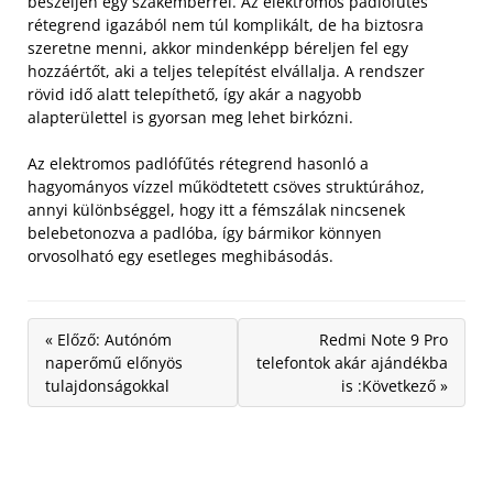
beszéljen egy szakemberrel.
Az elektromos padlófűtés
rétegrend igazából nem túl komplikált, de ha biztosra
szeretne menni, akkor mindenképp béreljen fel egy
hozzáértőt, aki a teljes telepítést elvállalja. A rendszer
rövid idő alatt telepíthető, így akár a nagyobb
alapterülettel is gyorsan meg lehet birkózni.
Az elektromos padlófűtés rétegrend hasonló a
hagyományos vízzel működtetett csöves struktúrához,
annyi különbséggel, hogy itt a fémszálak nincsenek
belebetonozva a padlóba, így bármikor könnyen
orvosolható egy esetleges meghibásodás.
« Előző: Autónóm
Redmi Note 9 Pro
naperőmű előnyös
telefontok akár ajándékba
tulajdonságokkal
is :Következő »