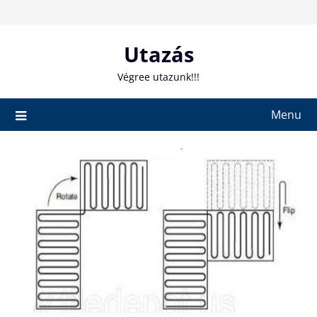
Skip
to
content
Utazás
Végree utazunk!!!
Menu