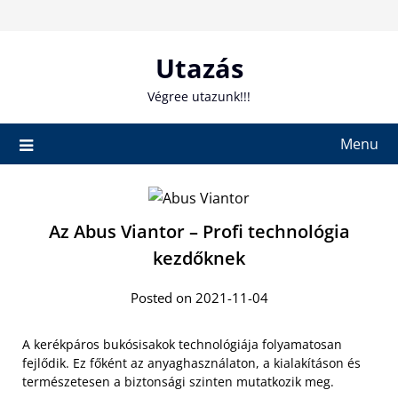
Skip
to
content
Utazás
Végree utazunk!!!
Menu
Az Abus Viantor – Profi technológia
kezdőknek
Posted on 2021-11-04
A kerékpáros bukósisakok technológiája folyamatosan
fejlődik. Ez főként az anyaghasználaton, a kialakításon és
természetesen a biztonsági szinten mutatkozik meg.