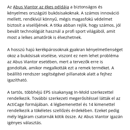
Az
Abus Viantor az ékes példája
a biztonságos és
kényelmes országúti bukósisakoknak. A számos innováció
mellett, rendkívül könnyű, mégis magasfokú védelmet
biztosít a viselőjének. A titka abban rejlik, hogy számos, jól
bevált technológiát használ a profi sport világából, amit
most a lelkes amatőrök is élvezhetnek.
A hosszú hajú kerékpárosoknak gyakran kényelmetlenséget
okoz a bukósisak viselése, viszont ez nem lehet probléma
az Abus Viantor esetében, mert a tervezők erre is
gondoltak, amikor megalkották ezt a remek terméket. A
beállító rendszer segítségével pillanatok alatt a fejhez
igazítható.
A tartós, többhéjú EPS sisakanyag In-Mold szerkezettel
rendelkezik. További szerkezeti megerősítéssel látták el az
ActiCage formájában. 4 légbemenettel és 14 kimenettel
rendelkezik a tökéletes szellőzés érdekében. Ezeket pedig
mély légáram csatornák kötik össze. Az Abus Viantor igazán
igényes választás.