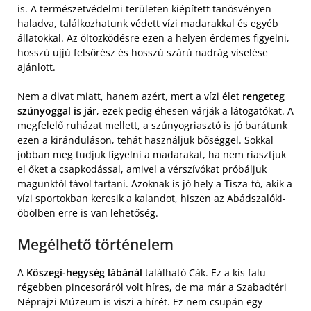
is. A természetvédelmi területen kiépített tanösvényen
haladva, találkozhatunk védett vízi madarakkal és egyéb
állatokkal. Az öltözködésre ezen a helyen érdemes figyelni,
hosszú ujjú felsőrész és hosszú szárú nadrág viselése
ajánlott.
Nem a divat miatt, hanem azért, mert a vízi élet
rengeteg
szúnyoggal is jár
, ezek pedig éhesen várják a látogatókat. A
megfelelő ruházat mellett, a szúnyogriasztó is jó barátunk
ezen a kiránduláson, tehát használjuk bőséggel. Sokkal
jobban meg tudjuk figyelni a madarakat, ha nem riasztjuk
el őket a csapkodással, amivel a vérszívókat próbáljuk
magunktól távol tartani. Azoknak is jó hely a Tisza-tó, akik a
vízi sportokban keresik a kalandot, hiszen az Abádszalóki-
öbölben erre is van lehetőség.
Megélhető történelem
A
Kőszegi-hegység lábánál
található Cák. Ez a kis falu
régebben pincesoráról volt híres, de ma már a Szabadtéri
Néprajzi Múzeum is viszi a hírét. Ez nem csupán egy