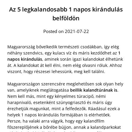
Az 5 legkalandosabb 1 napos kirándulás
belföldön
Posted on 2021-07-22
Magyarország bővelkedik természeti csodákban, így elég
néhány szendvics, egy kulacs víz és máris kezdődhet az
1
napos kirándulás
, aminek során igazi kalandokat élhetünk
át. A kalandokat át kell élni, nem elég olvasni róluk. Ahhoz
viszont, hogy részesei lehessünk, meg kell találni.
Magyarországon szerencsére meglehetősen sok olyan hely
van, amelyiknek meglátogatása
beillik kalandtúrának is
.
Nem kell más, mint egy kényelmes túracipő, némi
harapnivaló, esetenként szúnyogriasztó és máris úgy
érezhetjük magunkat, mint a felfedezők. Ráadásul ezek a
helyek 1 napos kirándulás formájában is elérhetőek.
Persze, ha valaki arra vágyik, hogy egy kalandfilm
főszereplőjének a bőrébe bújjon, annak a kalandparkokat