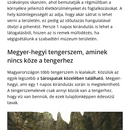
szokványos skanzen, ahol bemutatják a régmúltban a
környékre jellemző életkörülményeket és foglalkozásokat. A
hely különlegességét az adja, hogy akár sátrat is lehet
verni a területén, ez pedig az időutazás hangulatával
ötvözi a pihenést. Persze 1 napos kirándulás is lehet a
látogatásból, hiszen az is remek múltidézés, ha
végigsétálunk a szabadtéri múzeum területén.
Megyer-hegyi tengerszem, aminek
nincs köze a tengerhez
Magyarországon több tengerszem is kialakult. Közülük az
egyik legszebb a
Sárospatak közelében található
, Megyer-
hegyi, ami egy 1 napos kirándulás során is megtekinthető.
A tengerszemeknek csak annyi közük van a tengerhez,
hogy víz van bennük, de ezek tulajdonképpen édesvizű
tavak.