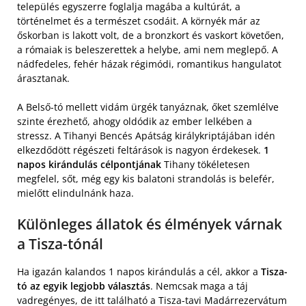
település egyszerre foglalja magába a kultúrát, a
történelmet és a természet csodáit. A környék már az
őskorban is lakott volt, de a bronzkort és vaskort követően,
a rómaiak is beleszerettek a helybe, ami nem meglepő. A
nádfedeles, fehér házak régimódi, romantikus hangulatot
árasztanak.
A Belső-tó mellett vidám ürgék tanyáznak, őket szemlélve
szinte érezhető, ahogy oldódik az ember lelkében a
stressz. A Tihanyi Bencés Apátság királykriptájában idén
elkezdődött régészeti feltárások is nagyon érdekesek.
1
napos kirándulás célpontjának
Tihany tökéletesen
megfelel, sőt, még egy kis balatoni strandolás is belefér,
mielőtt elindulnánk haza.
Különleges állatok és élmények várnak
a Tisza-tónál
Ha igazán kalandos 1 napos kirándulás a cél, akkor a
Tisza-
tó az egyik legjobb választás
. Nemcsak maga a táj
vadregényes, de itt található a Tisza-tavi Madárrezervátum