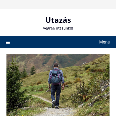
Skip
to
content
Utazás
Végree utazunk!!!
Menu