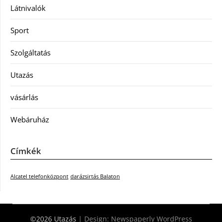
Látnivalók
Sport
Szolgáltatás
Utazás
vásárlás
Webáruház
Címkék
Alcatel telefonközpont
darázsirtás Balaton
©2026 Utazás
| Design:
Newspaperly WordPress