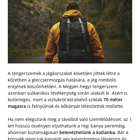
A tengerszemek a jégkorszakot követően jöttek létre a
kőzetben a gleccsermozgás hatására, a jég romboló
erejének köszönhetően. A Megyer-hegyi tengerszem
azonban vulkanikus tevékenység során alakult ki. Azért is
különleges, mert a víztükröt körülvevő sziklák
70 méter
magasra
is felnyúlnak és kőbányát létesítettek mellette.
Ha nem elégszünk meg a távolból való szemlélődéssel, az 1
km hosszú ösvényen eljuthatunk a régi bánya pereméig,
ahonnan biztonságosan
belenézhetünk a katlanba
. Bár a
környék igencsak hasonlít egy kalandregény látványos és