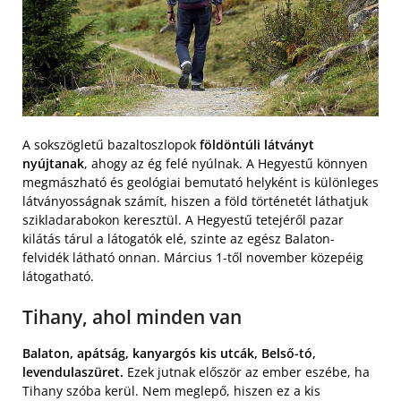
A sokszögletű bazaltoszlopok
földöntúli látványt
nyújtanak
, ahogy az ég felé nyúlnak. A Hegyestű könnyen
megmászható és geológiai bemutató helyként is különleges
látványosságnak számít, hiszen a föld történetét láthatjuk
szikladarabokon keresztül. A Hegyestű tetejéről pazar
kilátás tárul a látogatók elé, szinte az egész Balaton-
felvidék látható onnan. Március 1-től november közepéig
látogatható.
Tihany, ahol minden van
Balaton, apátság, kanyargós kis utcák, Belső-tó,
levendulaszüret.
Ezek jutnak először az ember eszébe, ha
Tihany szóba kerül. Nem meglepő, hiszen ez a kis