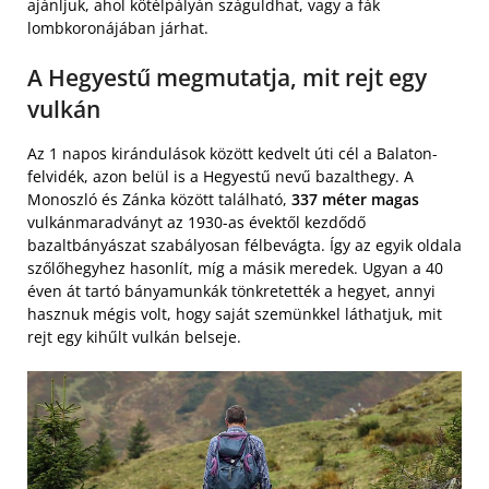
ajánljuk, ahol kötélpályán száguldhat, vagy a fák
lombkoronájában járhat.
A Hegyestű megmutatja, mit rejt egy
vulkán
Az 1 napos kirándulások között kedvelt úti cél a Balaton-
felvidék, azon belül is a Hegyestű nevű bazalthegy. A
Monoszló és Zánka között található,
337 méter magas
vulkánmaradványt az 1930-as évektől kezdődő
bazaltbányászat szabályosan félbevágta. Így az egyik oldala
szőlőhegyhez hasonlít, míg a másik meredek. Ugyan a 40
éven át tartó bányamunkák tönkretették a hegyet, annyi
hasznuk mégis volt, hogy saját szemünkkel láthatjuk, mit
rejt egy kihűlt vulkán belseje.