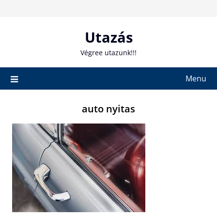
Skip
to
content
Utazás
Végree utazunk!!!
Menu
auto nyitas