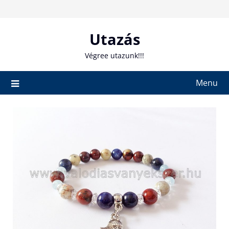
Skip
to
content
Utazás
Végree utazunk!!!
Menu