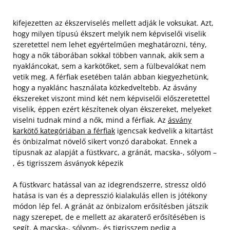
kifejezetten az ékszerviselés mellett adják le voksukat. Azt,
hogy milyen típusú ékszert melyik nem képviselői viselik
szeretettel nem lehet egyértelműen meghatározni, tény,
hogy a nők táborában sokkal többen vannak, akik sem a
nyakláncokat, sem a karkötőket, sem a fülbevalókat nem
vetik meg. A férfiak esetében talán abban kiegyezhetünk,
hogy a nyaklánc használata közkedveltebb. Az ásvány
ékszereket viszont mind két nem képviselői előszeretettel
viselik, éppen ezért készítenek olyan ékszereket, melyeket
viselni tudnak mind a nők, mind a férfiak. Az
ásvány
karkötő kategóriában a férfiak
igencsak kedvelik a kitartást
és önbizalmat növelő sikert vonzó darabokat. Ennek a
típusnak az alapját a füstkvarc, a gránát, macska-, sólyom –
, és tigrisszem ásványok képezik
A füstkvarc hatással van az idegrendszerre, stressz oldó
hatása is van és a depresszió kialakulás ellen is jótékony
módon lép fel. A gránát az önbizalom erősítésben játszik
nagy szerepet, de e mellett az akaraterő erősítésében is
segít. A macska-, sólyom-, és tigrisszem pedig a