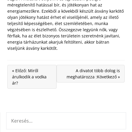
méregtelenítő hatással bír, és jótékonyan hat az
energiamezőkre. Ezekből a kövekből készült ásvány karkötő
olyan jótékony hatást érhet el viselőjénél, amely az illető
teljesítő képességében, élet szemléletében, munka
végzésében is észlelhető. Összegezve legyünk nők, vagy
férfiak, ha az élet bizonyos területein szeretnénk javítani,
energia tárházunkat akarjuk feltölteni, akkor bátran
viseljünk ásvány karkötőt.
« Előző: Miről
A divatot több dolog is
árulkodik a vodka
meghatározza :Következő »
ár?
KERESÉS: