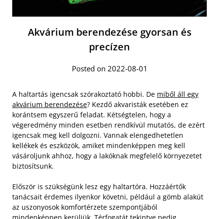
Akvárium berendezése gyorsan és
precízen
Posted on 2022-08-01
A haltartás igencsak szórakoztató hobbi. De
miből áll egy
akvárium berendezése
? Kezdő akvaristák esetében ez
korántsem egyszerű feladat. Kétségtelen, hogy a
végeredmény minden esetben rendkívül mutatós, de ezért
igencsak meg kell dolgozni. Vannak elengedhetetlen
kellékek és eszközök, amiket mindenképpen meg kell
vásároljunk ahhoz, hogy a lakóknak megfelelő környezetet
biztosítsunk.
Először is szükségünk lesz egy haltartóra. Hozzáértők
tanácsait érdemes ilyenkor követni, például a gömb alakút
az uszonyosok komfortérzete szempontjából
mindenképpen kerüljük. Térfogatát tekintve pedig