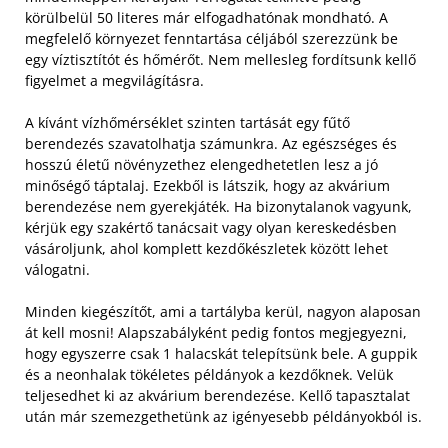
körülbelül 50 literes már elfogadhatónak mondható. A
megfelelő környezet fenntartása céljából szerezzünk be
egy víztisztítót és hőmérőt. Nem mellesleg fordítsunk kellő
figyelmet a megvilágításra.
A kívánt vízhőmérséklet szinten tartását egy fűtő
berendezés szavatolhatja számunkra. Az egészséges és
hosszú életű növényzethez elengedhetetlen lesz a jó
minőségő táptalaj. Ezekből is látszik, hogy az akvárium
berendezése nem gyerekjáték. Ha bizonytalanok vagyunk,
kérjük egy szakértő tanácsait vagy olyan kereskedésben
vásároljunk, ahol komplett kezdőkészletek között lehet
válogatni.
Minden kiegészítőt, ami a tartályba kerül, nagyon alaposan
át kell mosni! Alapszabályként pedig fontos megjegyezni,
hogy egyszerre csak 1 halacskát telepítsünk bele. A guppik
és a neonhalak tökéletes példányok a kezdőknek. Velük
teljesedhet ki az akvárium berendezése. Kellő tapasztalat
után már szemezgethetünk az igényesebb példányokból is.