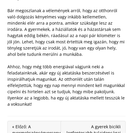
Bár megoszlanak a vélemények arról, hogy az otthonról
való dolgozás kényelmes vagy inkább kellemetlen,
mindenki elér arra a pontra, amikor szüksége lesz az
irodára. A gyermekek, a háziállatok és a házastársak sem
hagytak eddig békén, ráadásul az a napi pár kilométer is
jól jön. Lehet, hogy csak most értettük meg igazán, hogy mi
tényleg szeretjük az irodát, jó, hogy van egy olyan hely,
ahol bele tudunk merülni a munkába.
Ahhoz, hogy még több energiával vágjunk neki a
feladatainknak, akár egy új aktatáska beszerzésével is
inspirálhatjuk magunkat. Az otthonlét után talán
elfelejtettük, hogy egy nap mennyi mindent kell magunkkal
cipelni és hirtelen azt se tudjuk, hogy mibe pakoljunk.
Ilyenkor az a legjobb, ha egy új aktatáska mellett tesszük le
a voksunkat!
« Előző: A
A gyerek bicikli
gyermekszépségverseny
legfontosabb tulajdonságai