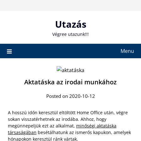
Skip
to
content
Utazás
Végree utazunk!!!
Menu
Aktatáska az irodai munkához
Posted on 2020-10-12
A hosszú időn keresztül eltöltött Home Office után, végre
sokan visszatérhetnek az irodába. Ahhoz, hogy
megünnepeljük ezt az alkalmat,
minőségi aktatáska
társaságában
besétálhatunk az ismerős kapukon, amelyek
hónapokon keresztül ránk vártak.