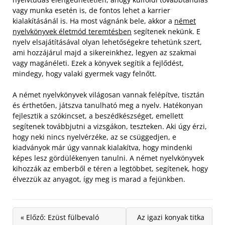
vagy munka esetén is, de fontos lehet a karrier
kialakításánál is. Ha most vágnánk bele, akkor a
német
nyelvkönyvek életmód teremtésben
segítenek nekünk. E
nyelv elsajátításával olyan lehetőségekre tehetünk szert,
ami hozzájárul majd a sikereinkhez, legyen az szakmai
vagy magánéleti. Ezek a könyvek segítik a fejlődést,
mindegy, hogy valaki gyermek vagy felnőtt.
A német nyelvkönyvek világosan vannak felépítve, tisztán
és érthetően, játszva tanulható meg a nyelv. Hatékonyan
fejlesztik a szókincset, a beszédkészséget, emellett
segítenek továbbjutni a vizsgákon, teszteken. Aki úgy érzi,
hogy neki nincs nyelvérzéke, az se csüggedjen, e
kiadványok már úgy vannak kialakítva, hogy mindenki
képes lesz gördülékenyen tanulni. A német nyelvkönyvek
kihozzák az emberből e téren a legtöbbet, segítenek, hogy
élvezzük az anyagot, így meg is marad a fejünkben.
« Előző: Ezüst fülbevaló
Az igazi konyak titka