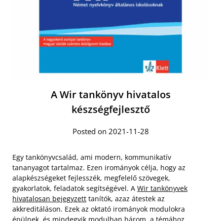
A Wir tankönyv hivatalos
készségfejlesztő
Posted on 2021-11-28
Egy tankönyvcsalád, ami modern, kommunikatív
tananyagot tartalmaz. Ezen irományok célja, hogy az
alapkészségeket fejlesszék, megfelelő szövegek,
gyakorlatok, feladatok segítségével. A
Wir tankönyvek
hivatalosan bejegyzett
tanítók, azaz átestek az
akkreditáláson. Ezek az oktató irományok modulokra
épülnek, és mindegyik modulban három, a témához