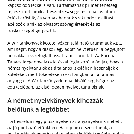
kapcsolódó lecke is van. Tartalmaznak primer tehetség
fejlesztőket, amik a beszédkészséget és a hallás utáni
értést erősítik, és vannak bennük szekunder kvalitást
acélozók, amik az olvasott szöveg értését és az
íráskészséget gerjesztik.
A Wir tankönyvek kötetei végén található Grammatik ABC,
ami segít, hogy a diákok egy adott helyzetben, a begyűjtött
példákkal összefoglalhassák, amit tanultak. Az Európa
Tanács idegennyelv oktatással foglalkozói ajánlják, hogy a
német nyelvtanulók az általános iskolában használják e
köteteket, mert tökéletesen összhangban áll a tanítási
anyaggal. A Wir tankönyvek tehát kiváló segítségek az
edukációban, az első idegen nyelvet tanulóknak.
A német nyelvkönyvek kihozzák
belőlünk a legtöbbet
Ha beszélünk egy plusz nyelven az anyanyelvünk mellett,
az jó pont az életünkben. Ha diplomát szeretnénk, a
nyelvtudás elengedhetetlen, ahogy külföldi továbbtanulás