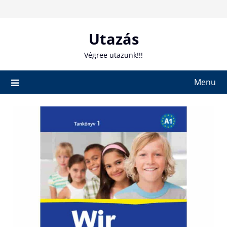
Skip
to
content
Utazás
Végree utazunk!!!
Menu