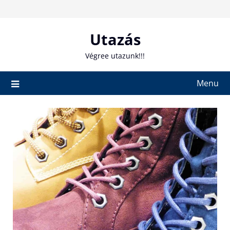
Skip
to
content
Utazás
Végree utazunk!!!
Menu