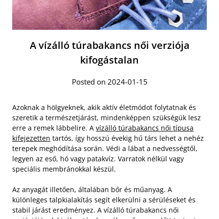
A vízálló túrabakancs női verziója
kifogástalan
Posted on 2024-01-15
Azoknak a hölgyeknek, akik aktív életmódot folytatnak és
szeretik a természetjárást, mindenképpen szükségük lesz
erre a remek lábbelire. A
vízálló túrabakancs női típusa
kifejezetten
tartós, így hosszú évekig hű társ lehet a nehéz
terepek meghódítása során. Védi a lábat a nedvességtől,
legyen az eső, hó vagy patakvíz. Varratok nélkül vagy
speciális membránokkal készül.
Az anyagát illetően, általában bőr és műanyag. A
különleges talpkialakítás segít elkerülni a sérüléseket és
stabil járást eredményez. A vízálló túrabakancs női