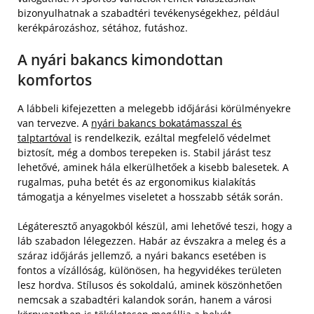
bizonyulhatnak a szabadtéri tevékenységekhez, például
kerékpározáshoz, sétához, futáshoz.
A nyári bakancs kimondottan
komfortos
A lábbeli kifejezetten a melegebb időjárási körülményekre
van tervezve. A
nyári bakancs bokatámasszal és
talptartóval
is rendelkezik, ezáltal megfelelő védelmet
biztosít, még a dombos terepeken is. Stabil járást tesz
lehetővé, aminek hála elkerülhetőek a kisebb balesetek. A
rugalmas, puha betét és az ergonomikus kialakítás
támogatja a kényelmes viseletet a hosszabb séták során.
Légáteresztő anyagokból készül, ami lehetővé teszi, hogy a
láb szabadon lélegezzen. Habár az évszakra a meleg és a
száraz időjárás jellemző, a nyári bakancs esetében is
fontos a vízállóság, különösen, ha hegyvidékes területen
lesz hordva. Stílusos és sokoldalú, aminek köszönhetően
nemcsak a szabadtéri kalandok során, hanem a városi