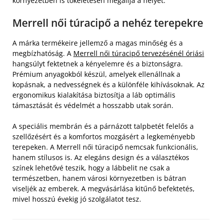
környezetben is tökéletesen megállja a helyét.
Merrell női túracipő a nehéz terepekre
A márka termékeire jellemző a magas minőség és a
megbízhatóság. A
Merrell női túracipő tervezésénél óriási
hangsúlyt fektetnek a kényelemre és a biztonságra.
Prémium anyagokból készül, amelyek ellenállnak a
kopásnak, a nedvességnek és a különféle kihívásoknak. Az
ergonomikus kialakítása biztosítja a láb optimális
támasztását és védelmét a hosszabb utak során.
A speciális membrán és a párnázott talpbetét felelős a
szellőzésért és a komfortos mozgásért a legkeményebb
terepeken. A Merrell női túracipő nemcsak funkcionális,
hanem stílusos is. Az elegáns design és a választékos
színek lehetővé teszik, hogy a lábbelit ne csak a
természetben, hanem városi környezetben is bátran
viseljék az emberek. A megvásárlása kitűnő befektetés,
mivel hosszú évekig jó szolgálatot tesz.