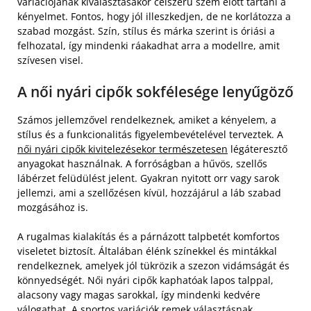
variációjának kiválasztásakor célszerű szem előtt tartani a
kényelmet. Fontos, hogy jól illeszkedjen, de ne korlátozza a
szabad mozgást. Szín, stílus és márka szerint is óriási a
felhozatal, így mindenki ráakadhat arra a modellre, amit
szívesen visel.
A női nyári cipők sokfélesége lenyűgöző
Számos jellemzővel rendelkeznek, amiket a kényelem, a
stílus és a funkcionalitás figyelembevételével terveztek. A
női nyári cipők kivitelezésekor természetesen
légáteresztő
anyagokat használnak. A forróságban a hűvös, szellős
lábérzet felüdülést jelent. Gyakran nyitott orr vagy sarok
jellemzi, ami a szellőzésen kívül, hozzájárul a láb szabad
mozgásához is.
A rugalmas kialakítás és a párnázott talpbetét komfortos
viseletet biztosít. Általában élénk színekkel és mintákkal
rendelkeznek, amelyek jól tükrözik a szezon vidámságát és
könnyedségét. Női nyári cipők kaphatóak lapos talppal,
alacsony vagy magas sarokkal, így mindenki kedvére
válogathat. A sportos variációk remek választásnak