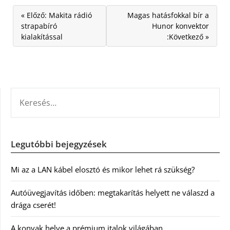
« Előző: Makita rádió
Magas hatásfokkal bír a
strapabíró
Hunor konvektor
kialakítással
:Következő »
KERESÉS:
Legutóbbi bejegyzések
Mi az a LAN kábel elosztó és mikor lehet rá szükség?
Autóüvegjavítás időben: megtakarítás helyett ne válaszd a
drága cserét!
A konyak helye a prémium italok világában