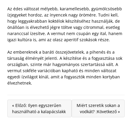
Az édes változat mélyebb, karamellesebb, gyümölcsösebb
ízjegyeket hordoz, az ínyencek nagy örömére. Tudni kell,
hogy leggyakrabban koktélok készítéséhez használják, de
önállóan is élvezhető jégre töltve vagy citrommal, esetleg
naranccsal ízesítve. A vermut nem csupán egy ital, hanem
igazi kultúra is, ami az olasz aperitif szokások része.
Az embereknek a baráti összejövetelek, a pihenés és a
társaság élményét jelenti. A készítése és a fogyasztása sok
országban, szinte már hagyományos szertartássá vált. A
vermut sokféle variációban kapható és minden változat
egyedi ízvilágot kínál, amit a fogyasztók minden kortyban
élvezhetnek.
« Előző: Ilyen egyszerűen
Miért szeretik sokan a
használható a kalapácslakk
vodkát? :Következő »