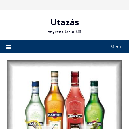
Skip
to
content
Utazás
Végree utazunk!!!
Menu