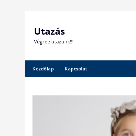
Skip
to
content
Utazás
Végree utazunk!!!
Kezdőlap
Kapcsolat