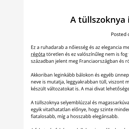
A tüllszoknya
Posted 
Ez a ruhadarab a nőiesség és az elegancia me
régóta
töretlen és ez valószínűleg nem is fog 
században jelent meg Franciaországban és rövi
Akkoriban leginkább bálokon és egyéb ünnepi
neve is mutatja, leggyakrabban tüll, viszont
készült változatokat is. A mai divat lehetőség
A tüllszoknya selyemblúzzal és magassarkúva
egyik vitathatatlan előnye, hogy szinte minde
fiatalosabb, míg a hosszabb elegánsabb.