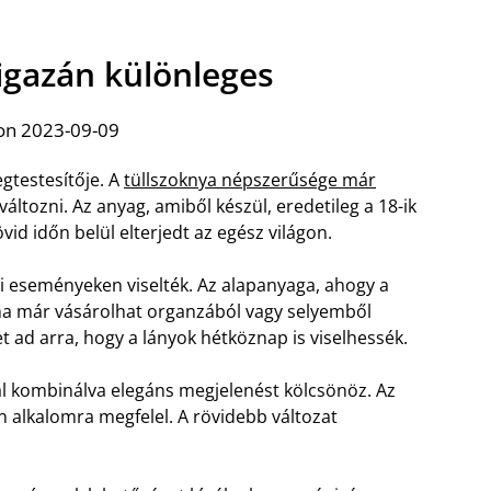
 igazán különleges
on 2023-09-09
gtestesítője. A
tüllszoknya népszerűsége már
változni. Az anyag, amiből készül, eredetileg a 18-ik
d időn belül elterjedt az egész világon.
 eseményeken viselték. Az alapanyaga, ahogy a
 ma már vásárolhat organzából vagy selyemből
et ad arra, hogy a lányok hétköznap is viselhessék.
l kombinálva elegáns megjelenést kölcsönöz. Az
n alkalomra megfelel. A rövidebb változat