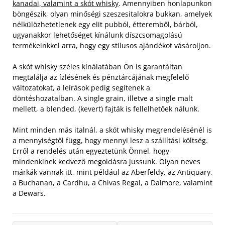
kanadai, valamint a skót whisky
. Amennyiben honlapunkon
böngészik, olyan minőségi szeszesitalokra bukkan, amelyek
nélkülözhetetlenek egy elit pubból, étteremből, bárból,
ugyanakkor lehetőséget kínálunk díszcsomagolású
termékeinkkel arra, hogy egy stílusos ajándékot vásároljon.
A skót whisky széles kínálatában Ön is garantáltan
megtalálja az ízlésének és pénztárcájának megfelelő
változatokat, a leírások pedig segítenek a
döntéshozatalban. A single grain, illetve a single malt
mellett, a blended, (kevert) fajták is fellelhetőek nálunk.
Mint minden más italnál, a skót whisky megrendelésénél is
a mennyiségtől függ, hogy mennyi lesz a szállítási költség.
Erről a rendelés után egyeztetünk Önnel, hogy
mindenkinek kedvező megoldásra jussunk. Olyan neves
márkák vannak itt, mint például az Aberfeldy, az Antiquary,
a Buchanan, a Cardhu, a Chivas Regal, a Dalmore, valamint
a Dewars.