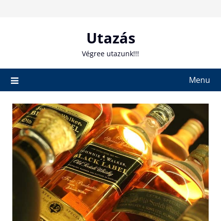
Skip
to
content
Utazás
Végree utazunk!!!
Menu