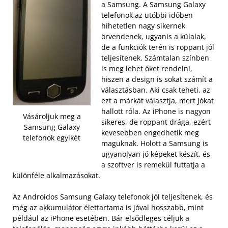
a Samsung. A Samsung Galaxy
telefonok az utóbbi időben
hihetetlen nagy sikernek
örvendenek, ugyanis a külalak,
de a funkciók terén is roppant jól
teljesítenek. Számtalan színben
is meg lehet őket rendelni,
hiszen a design is sokat számít a
választásban. Aki csak teheti, az
ezt a márkát választja, mert jókat
hallott róla. Az iPhone is nagyon
Vásároljuk meg a
sikeres, de roppant drága, ezért
Samsung Galaxy
kevesebben engedhetik meg
telefonok egyikét
maguknak. Holott a Samsung is
ugyanolyan jó képeket készít, és
a szoftver is remekül futtatja a
különféle alkalmazásokat.
Az Androidos Samsung Galaxy telefonok jól teljesítenek, és
még az akkumulátor élettartama is jóval hosszabb, mint
például az iPhone esetében. Bár elsődleges céljuk a