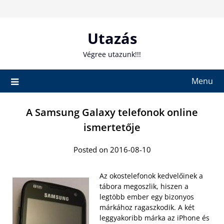
Skip
to
content
Utazás
Végree utazunk!!!
Menu
A Samsung Galaxy telefonok online
ismertetője
Posted on 2016-08-10
Az okostelefonok kedvelőinek a
tábora megoszlik, hiszen a
legtöbb ember egy bizonyos
márkához ragaszkodik. A két
leggyakoribb márka az iPhone és