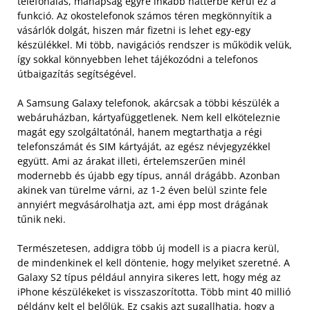
telefonálás, manapság egyre inkább háttérbe kerül ez a
funkció. Az okostelefonok számos téren megkönnyítik a
vásárlók dolgát, hiszen már fizetni is lehet egy-egy
készülékkel. Mi több, navigációs rendszer is működik velük,
így sokkal könnyebben lehet tájékozódni a telefonos
útbaigazítás segítségével.
A Samsung Galaxy telefonok, akárcsak a többi készülék a
webáruházban, kártyafüggetlenek. Nem kell elköteleznie
magát egy szolgáltatónál, hanem megtarthatja a régi
telefonszámát és SIM kártyáját, az egész névjegyzékkel
együtt. Ami az árakat illeti, értelemszerűen minél
modernebb és újabb egy típus, annál drágább. Azonban
akinek van türelme várni, az 1-2 éven belül szinte fele
annyiért megvásárolhatja azt, ami épp most drágának
tűnik neki.
Természetesen, addigra több új modell is a piacra kerül,
de mindenkinek el kell döntenie, hogy melyiket szeretné. A
Galaxy S2 típus például annyira sikeres lett, hogy még az
iPhone készülékeket is visszaszorította. Több mint 40 millió
példány kelt el belőlük. Ez csakis azt sugallhatja, hogy a