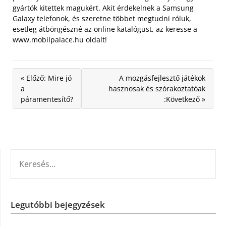
gyártók kitettek magukért. Akit érdekelnek a Samsung
Galaxy telefonok, és szeretne többet megtudni róluk,
esetleg átböngészné az online katalógust, az keresse a
www.mobilpalace.hu oldalt!
« Előző: Mire jó
A mozgásfejlesztő játékok
a
hasznosak és szórakoztatóak
páramentesítő?
:Következő »
KERESÉS:
Legutóbbi bejegyzések