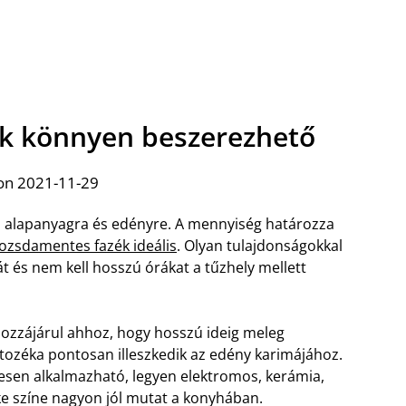
k könnyen beszerezhető
on 2021-11-29
ó alapanyagra és edényre. A mennyiség határozza
ozsdamentes fazék ideális
. Olyan tulajdonságokkal
át és nem kell hosszú órákat a tűzhely mellett
i hozzájárul ahhoz, hogy hosszú ideig meleg
rtozéka pontosan illeszkedik az edény karimájához.
sen alkalmazható, legyen elektromos, kerámia,
rke színe nagyon jól mutat a konyhában.