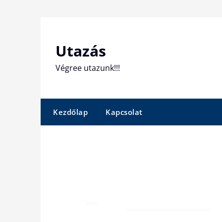
Skip
to
content
Utazás
Végree utazunk!!!
Kezdőlap
Kapcsolat