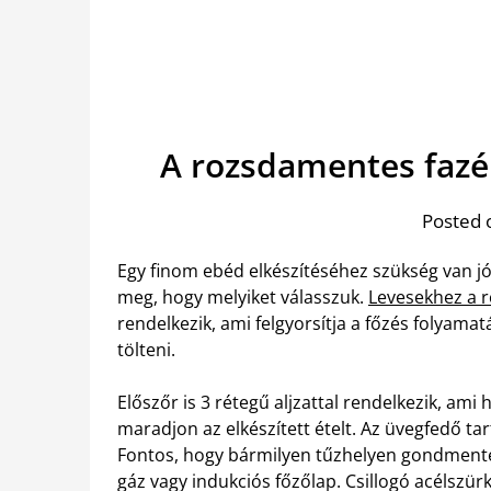
A rozsdamentes fazé
Posted 
Egy finom ebéd elkészítéséhez szükség van j
meg, hogy melyiket válasszuk.
Levesekhez a r
rendelkezik, ami felgyorsítja a főzés folyamat
tölteni.
Előszőr is 3 rétegű aljzattal rendelkezik, am
maradjon az elkészített ételt. Az üvegfedő ta
Fontos, hogy bármilyen tűzhelyen gondmente
gáz vagy indukciós főzőlap. Csillogó acélszü