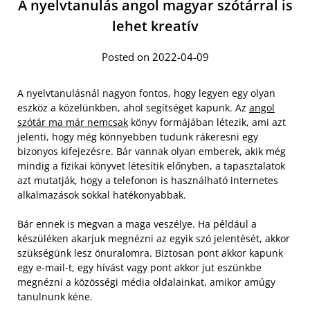
A nyelvtanulás angol magyar szótárral is
lehet kreatív
Posted on 2022-04-09
A nyelvtanulásnál nagyon fontos, hogy legyen egy olyan
eszköz a közelünkben, ahol segítséget kapunk. Az
angol
szótár ma már nemcsak
könyv formájában létezik, ami azt
jelenti, hogy még könnyebben tudunk rákeresni egy
bizonyos kifejezésre. Bár vannak olyan emberek, akik még
mindig a fizikai könyvet létesítik előnyben, a tapasztalatok
azt mutatják, hogy a telefonon is használható internetes
alkalmazások sokkal hatékonyabbak.
Bár ennek is megvan a maga veszélye. Ha például a
készüléken akarjuk megnézni az egyik szó jelentését, akkor
szükségünk lesz önuralomra. Biztosan pont akkor kapunk
egy e-mail-t, egy hívást vagy pont akkor jut eszünkbe
megnézni a közösségi média oldalainkat, amikor amúgy
tanulnunk kéne.