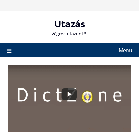
Skip
to
content
Utazás
Végree utazunk!!!
Menu