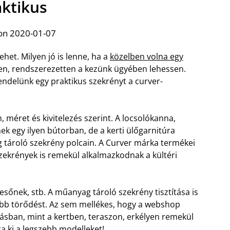
aktikus
on 2020-01-07
het. Milyen jó is lenne, ha a
közelben volna egy
en, rendszerezetten a kezünk ügyében lehessen.
ndelünk egy praktikus szekrényt a curver-
n, méret és kivitelezés szerint. A locsolókanna,
ek egy ilyen bútorban, de a kerti ülőgarnitúra
g tároló szekrény polcain. A Curver márka termékei
szekrények is remekül alkalmazkodnak a kültéri
sőnek, stb. A műanyag tároló szekrény tisztítása is
ebb törődést. Az sem mellékes, hogy a webshop
kásban, mint a kertben, teraszon, erkélyen remekül
a ki a legszebb modelleket!