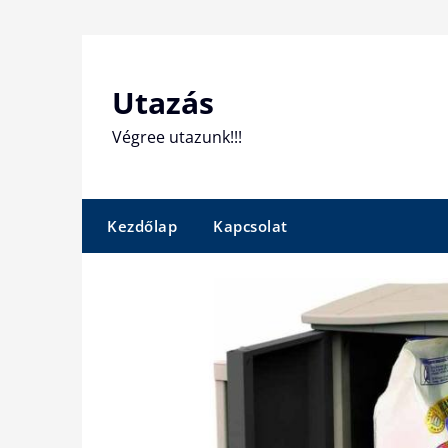
Skip
to
content
Utazás
Végree utazunk!!!
Kezdőlap
Kapcsolat