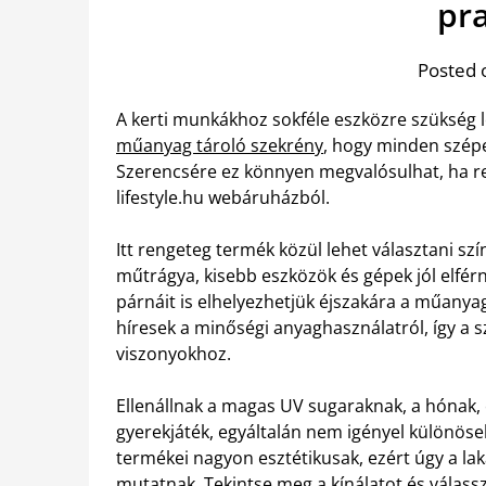
pr
Posted 
A kerti munkákhoz sokféle eszközre szükség le
műanyag tároló szekrény
, hogy minden szép
Szerencsére ez könnyen megvalósulhat, ha re
lifestyle.hu webáruházból.
Itt rengeteg termék közül lehet választani szí
műtrágya, kisebb eszközök és gépek jól elférn
párnáit is elhelyezhetjük éjszakára a műanya
híresek a minőségi anyaghasználatról, így a 
viszonyokhoz.
Ellenállnak a magas UV sugaraknak, a hónak, e
gyerekjáték, egyáltalán nem igényel különös
termékei nagyon esztétikusak, ezért úgy a la
mutatnak. Tekintse meg a kínálatot és válassz