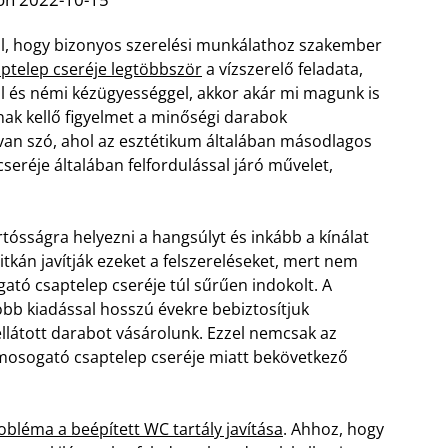
al, hogy bizonyos szerelési munkálathoz szakember
ptelep cseréje legtöbbször
a vízszerelő feladata,
 és némi kézügyességgel, akkor akár mi magunk is
ak kellő figyelmet a minőségi darabok
 van szó, ahol az esztétikum általában másodlagos
eréje általában felfordulással járó művelet,
tósságra helyezni a hangsúlyt és inkább a kínálat
ritkán javítják ezeket a felszereléseket, mert nem
ató csaptelep cseréje túl sűrűen indokolt. A
obb kiadással hosszú évekre bebiztosítjuk
llátott darabot vásárolunk. Ezzel nemcsak az
 mosogató csaptelep cseréje miatt bekövetkező
obléma a beépített WC tartály javítása
. Ahhoz, hogy