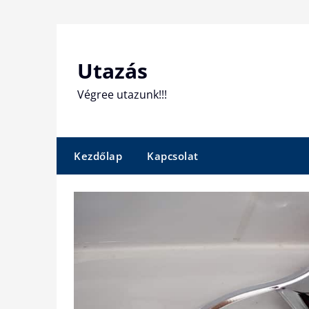
Skip
to
content
Utazás
Végree utazunk!!!
Kezdőlap
Kapcsolat