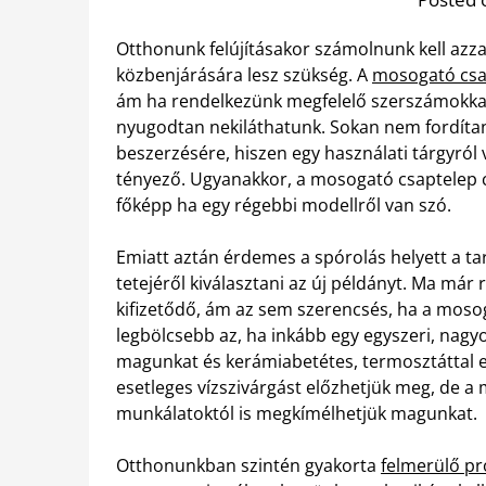
Otthonunk felújításakor számolnunk kell azz
közbenjárására lesz szükség. A
mosogató csa
ám ha rendelkezünk megfelelő szerszámokkal
nyugodtan nekiláthatunk. Sokan nem fordítan
beszerzésére, hiszen egy használati tárgyról
tényező. Ugyanakkor, a mosogató csaptelep cs
főképp ha egy régebbi modellről van szó.
Emiatt aztán érdemes a spórolás helyett a tar
tetejéről kiválasztani az új példányt. Ma már 
kifizetődő, ám az sem szerencsés, ha a mosog
legbölcsebb az, ha inkább egy egyszeri, nagy
magunkat és kerámiabetétes, termosztáttal e
esetleges vízszivárgást előzhetjük meg, de a
munkálatoktól is megkímélhetjük magunkat.
Otthonunkban szintén gyakorta
felmerülő pr