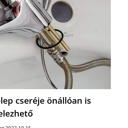
ep cseréje önállóan is
telezhető
on 2022-10-15