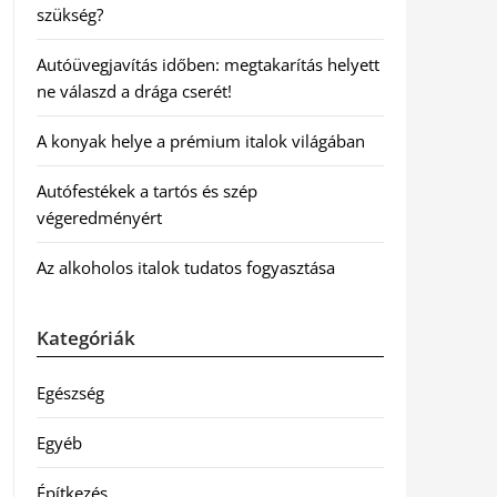
szükség?
Autóüvegjavítás időben: megtakarítás helyett
ne válaszd a drága cserét!
A konyak helye a prémium italok világában
Autófestékek a tartós és szép
végeredményért
Az alkoholos italok tudatos fogyasztása
Kategóriák
Egészség
Egyéb
Építkezés