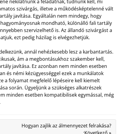
ene nekilátnunk a feladatnak, tudnunk kell, mi
amatos szivárgás, illetve a működésképtelenné vált
tartály javítása. Egyáltalán nem mindegy, hogy
 hagyományosnak mondható, különálló fali tartály
önnyebben szervizelhető is. Az állandó szivárgást a
tjuk, ezt pedig házilag is elvégezhetjük.
delkezünk, annál nehézkesebb lesz a karbantartás.
tétikusak, ám a megbontásukhoz szakember kell,
 tartály javítása. Ez azonban nem minden esetben
ban és némi kézügyességgel ezek a munkálatok
e a folyamat megfelelő lépéseire kell kiemelt
ítása során. Ügyeljünk a szükséges alkatrészek
 nem minden esetben kompatibilisek egymással, még
.
Hogyan zajlik az álmennyezet felrakása?
:Következő »