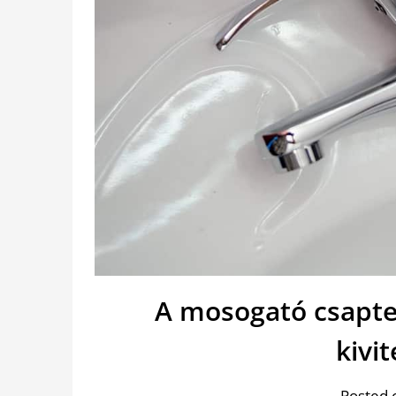
A mosogató csaptel
kivi
Posted 