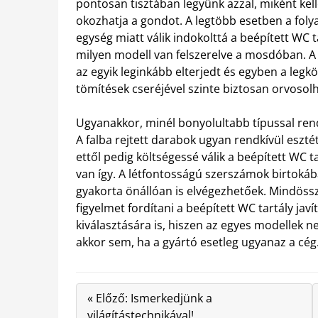
pontosan tisztában legyünk azzal, miként kell
okozhatja a gondot. A legtöbb esetben a foly
egység miatt válik indokolttá a beépített WC 
milyen modell van felszerelve a mosdóban. A
az egyik leginkább elterjedt és egyben a legk
tömítések cseréjével szinte biztosan orvosolha
Ugyanakkor, minél bonyolultabb típussal ren
A falba rejtett darabok ugyan rendkívül esz
ettől pedig költségessé válik a beépített WC
van így. A létfontosságú szerszámok birtoká
gyakorta önállóan is elvégezhetőek. Mindössz
figyelmet fordítani a beépített WC tartály jav
kiválasztására is, hiszen az egyes modellek
akkor sem, ha a gyártó esetleg ugyanaz a cég
« Előző: Ismerkedjünk a
világítástechnikával!