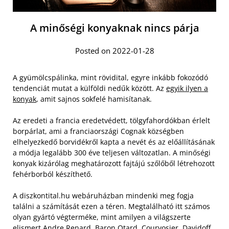
A minőségi konyaknak nincs párja
Posted on 2022-01-28
A gyümölcspálinka, mint rövidital, egyre inkább fokozódó
tendenciát mutat a külföldi nedűk között. Az
egyik ilyen a
konyak
, amit sajnos sokfelé hamisítanak.
Az eredeti a francia eredetvédett, tölgyfahordókban érlelt
borpárlat, ami a franciaországi Cognak községben
elhelyezkedő borvidékről kapta a nevét és az előállításának
a módja legalább 300 éve teljesen változatlan. A minőségi
konyak kizárólag meghatározott fajtájú szőlőből létrehozott
fehérborból készíthető.
A diszkontital.hu webáruházban mindenki meg fogja
találni a számítását ezen a téren. Megtalálható itt számos
olyan gyártó végterméke, mint amilyen a világszerte
elismert Andre Renard, Baron Otard, Courvosier, Davidoff,