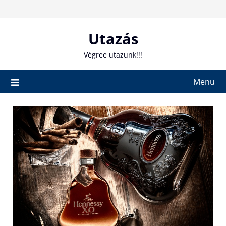
Skip
to
content
Utazás
Végree utazunk!!!
Menu