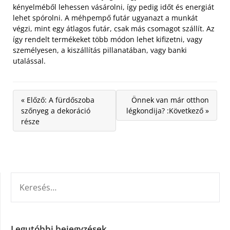
kényelméből lehessen vásárolni, így pedig időt és energiát
lehet spórolni. A méhpempő futár ugyanazt a munkát
végzi, mint egy átlagos futár, csak más csomagot szállít. Az
így rendelt termékeket több módon lehet kifizetni, vagy
személyesen, a kiszállítás pillanatában, vagy banki
utalással.
« Előző: A fürdőszoba
Önnek van már otthon
szőnyeg a dekoráció
légkondija? :Következő »
része
KERESÉS:
Legutóbbi bejegyzések