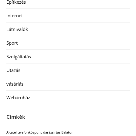
Építkezés
Internet
Látnivalók
Sport
Szolgáltatás
Utazás
vásárlás
Webáruház
Címkék
Alcatel telefonközpont
darázsirtás Balaton