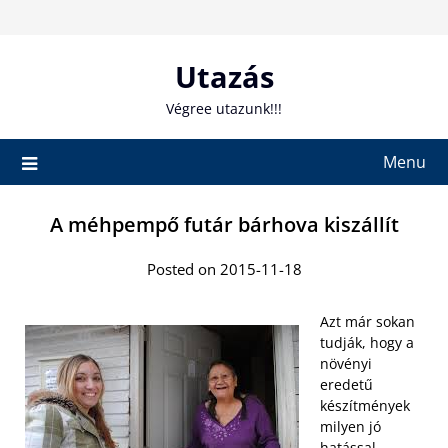
Skip
to
content
Utazás
Végree utazunk!!!
Menu
A méhpempő futár bárhova kiszállít
Posted on 2015-11-18
Azt már sokan
tudják, hogy a
növényi
eredetű
készítmények
milyen jó
hatással