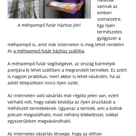
vannak az
emberi
szervezetre.
A méhpempő futár házhoz jön!
Egy ilyen
természetes
gyógyszer a
méhpempő is, amit már interneten is meg lehet rendelni
és
a méhpempő futár házhoz szállítja
.
A méhpempő futár segítségével, az ország bármelyik
pontjára ki lehet szállítani a megrendelt terméket. Ez azért
is nagyon praktikus, mert akkor is lehet vásárolni, ha az
adott településen nincs ilyen üzlet.
Az interneten való vásárlás már régóta jelen van, ezért
várható volt, hogy valaki kitalálja az ilyen árusítását a
méhészeti termékeknek. Ugyanaz a termék, ami a boltok
polcain megtalálható, most néhány klikkeléssel, sokkal
egyszerűbben megvásárolható.
Az internetes vásárlás lényege, hogy az otthon