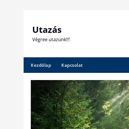
Skip
to
content
Utazás
Végree utazunk!!!
Kezdőlap
Kapcsolat