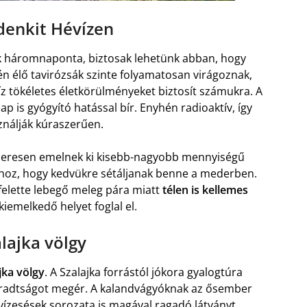
ndenkit Hévízen
ik háromnaponta, biztosak lehetünk abban, hogy
ínén élő tavirózsák szinte folyamatosan virágoznak,
z tökéletes életkörülményeket biztosít számukra. A
ap is gyógyító hatással bír. Enyhén radioaktív, így
nálják kúraszerűen.
zeresen emelnek ki kisebb-nagyobb mennyiségű
hhoz, hogy kedvükre sétáljanak benne a mederben.
felette lebegő meleg pára miatt
télen is kellemes
iemelkedő helyet foglal el.
lajka völgy
jka völgy
. A Szalajka forrástól jókora gyalogtúra
fáradtságot megér. A kalandvágyóknak az ősember
 vízesések sorozata is magával ragadó látványt