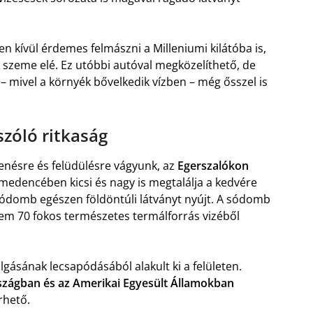
n kívül érdemes felmászni a Milleniumi kilátóba is,
k szeme elé. Ez utóbbi autóval megközelíthető, de
 – mivel a környék bővelkedik vízben – még ősszel is
szóló ritkaság
enésre és felüdülésre vágyunk, az
Egerszalókon
e medencében kicsi és nagy is megtalálja a kedvére
 sódomb egészen földöntúli látványt nyújt. A sódomb
em 70 fokos természetes termálforrás vizéből
lgásának lecsapódásából alakult ki a felületen.
zágban és az Amerikai Egyesült Államokban
rhető.