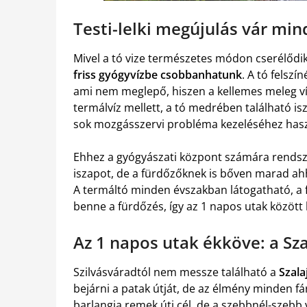
Testi-lelki megújulás vár mi
Mivel a tó vize természetes módon cserélőd
friss gyógyvízbe csobbanhatunk
. A tó felsz
ami nem meglepő, hiszen a kellemes meleg ví
termálvíz mellett, a tó medrében található isz
sok mozgásszervi probléma kezeléséhez hasz
Ehhez a gyógyászati központ számára rends
iszapot, de a fürdőzőknek is bőven marad a
A termáltó minden évszakban látogatható, a 
benne a fürdőzés, így az 1 napos utak között k
Az 1 napos utak ékköve: a Sza
Szilvásváradtól nem messze található a
Szala
bejárni a patak útját, de az élmény minden 
barlangja remek úti cél, de a szebbnél-szebb