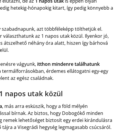
 elutazni, de az
1 napos utak
is éppen olyan
edig hetekig-hónapokig kitart, így pedig könnyebb a
y szabadnapunk, azt többféleképp tölthetjük el.
ár választhatunk az 1 napos utak közül. Ilyenkor jó,
s átszelhető néhány óra alatt, hiszen így bárhová
lül.
ihenésre vágyunk,
itthon mindenre találhatunk
a termálforrásokban, érdemes ellátogatni egy-egy
elent az egész családnak.
1 napos utak közül
a
, más arra esküszik, hogy a föld mélyén
ással bírnak. Az biztos, hogy Dobogókő minden
ig remek lehetőséget biztosít egy erdei kirándulásra
ő tájra a Visegrádi hegység legmagasabb csúcsáról.