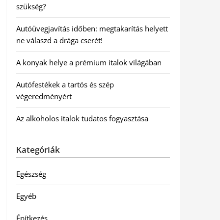
szükség?
Autóüvegjavítás időben: megtakarítás helyett
ne válaszd a drága cserét!
A konyak helye a prémium italok világában
Autófestékek a tartós és szép
végeredményért
Az alkoholos italok tudatos fogyasztása
Kategóriák
Egészség
Egyéb
Építkezés