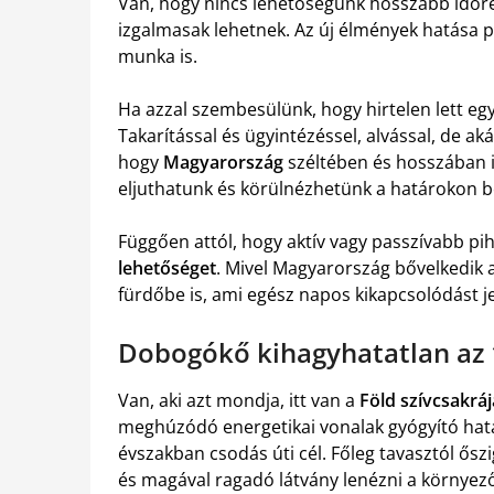
Van, hogy nincs lehetőségünk hosszabb időre
izgalmasak lehetnek. Az új élmények hatása p
munka is.
Ha azzal szembesülünk, hogy hirtelen lett eg
Takarítással és ügyintézéssel, alvással, de ak
hogy
Magyarország
széltében és hosszában i
eljuthatunk és körülnézhetünk a határokon be
Függően attól, hogy aktív vagy passzívabb p
lehetőséget
. Mivel Magyarország bővelkedik 
fürdőbe is, ami egész napos kikapcsolódást j
Dobogókő kihagyhatatlan az 
Van, aki azt mondja, itt van a
Föld szívcsakráj
meghúzódó energetikai vonalak gyógyító hat
évszakban csodás úti cél. Főleg tavasztól ősz
és magával ragadó látvány lenézni a környez