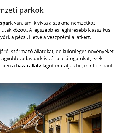
emzeti parkok
aspark
van, ami kivívta a szakma nemzetközi
s utak között. A legszebb és leghíresebb klasszikus
yőri, a pécsi, illetve a veszprémi állatkert.
járól származó állatokat, de különleges növényeket
gyobb vadaspark is várja a látogatókat, ezek
etben a
hazai állatvilágot
mutatják be, mint például