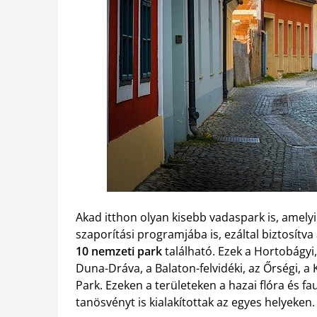
Akad itthon olyan kisebb vadaspark is, amely
szaporítási programjába is, ezáltal biztosít
10 nemzeti park
található. Ezek a Hortobágyi, 
Duna-Dráva, a Balaton-felvidéki, az Őrségi, 
Park. Ezeken a területeken a hazai flóra és f
tanösvényt is kialakítottak az egyes helyeken.