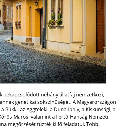
ik bekapcsolódott néhány állatfaj nemzetközi,
va annak genetikai sokszínűségét. A Magyarországon
a Bükki, az Aggteleki, a Duna-Ipoly, a Kiskunsági, a
a Kőrös-Maros, valamint a Fertő-Hanság Nemzeti
auna megőrzését tűzték ki fő feladatul. Több