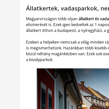
Állatkertek, vadasparkok, n
Magyarországon több olyan
állatkert és vad
elismerését is. Ezek igen kedveltek az 1 napo
állatkert itthon a budapesti, a nyíregyházi, a g
Ezeken a helyeken nemcsak a világ minden tá
is megismerhetünk. Hazánkban több kisebb-na
közül néhány magánkézben van. Ezek sok es
a bivalyparkok.