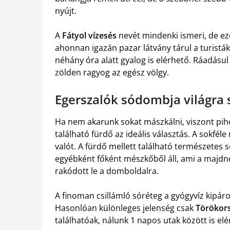
nyújt.
A
Fátyol vízesés
nevét mindenki ismeri, de eze
ahonnan igazán pazar látvány tárul a turistá
néhány óra alatt gyalog is elérhető. Ráadásul
zölden ragyog az egész völgy.
Egerszalók sódombja világra 
Ha nem akarunk sokat mászkálni, viszont pih
található fürdő az ideális választás. A sokfél
valót. A fürdő mellett található természetes
egyébként főként mészkőből áll, ami a majdn
rakódott le a domboldalra.
A finoman csillámló sóréteg a gyógyvíz kipáro
Hasonlóan különleges jelenség csak
Törökors
találhatóak, nálunk 1 napos utak között is elé