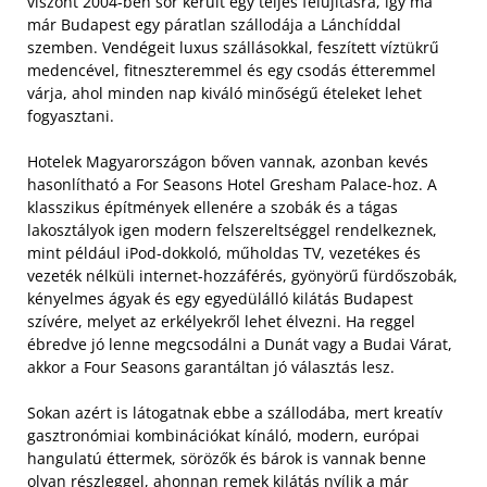
viszont 2004-ben sor került egy teljes felújításra, így ma
már Budapest egy páratlan szállodája a Lánchíddal
szemben. Vendégeit luxus szállásokkal, feszített víztükrű
medencével, fitneszteremmel és egy csodás étteremmel
várja, ahol minden nap kiváló minőségű ételeket lehet
fogyasztani.
Hotelek Magyarországon bőven vannak, azonban kevés
hasonlítható a For Seasons Hotel Gresham Palace-hoz. A
klasszikus építmények ellenére a szobák és a tágas
lakosztályok igen modern felszereltséggel rendelkeznek,
mint például iPod-dokkoló, műholdas TV, vezetékes és
vezeték nélküli internet-hozzáférés, gyönyörű fürdőszobák,
kényelmes ágyak és egy egyedülálló kilátás Budapest
szívére, melyet az erkélyekről lehet élvezni. Ha reggel
ébredve jó lenne megcsodálni a Dunát vagy a Budai Várat,
akkor a Four Seasons garantáltan jó választás lesz.
Sokan azért is látogatnak ebbe a szállodába, mert kreatív
gasztronómiai kombinációkat kínáló, modern, európai
hangulatú éttermek, sörözők és bárok is vannak benne
olyan részleggel, ahonnan remek kilátás nyílik a már