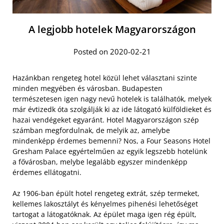
A legjobb hotelek Magyarországon
Posted on 2020-02-21
Hazánkban rengeteg hotel közül lehet választani szinte
minden megyében és városban. Budapesten
természetesen igen nagy nevű hotelek is találhatók, melyek
már évtizedk óta szolgálják ki az ide látogató külföldieket és
hazai vendégeket egyaránt. Hotel Magyarországon szép
számban megfordulnak, de melyik az, amelybe
mindenképp érdemes bemenni? Nos, a Four Seasons Hotel
Gresham Palace egyértelműen az egyik legszebb hotelünk
a fővárosban, melybe legalább egyszer mindenképp
érdemes ellátogatni.
Az 1906-ban épült hotel rengeteg extrát, szép termeket,
kellemes lakosztályt és kényelmes pihenési lehetőséget
tartogat a látogatóknak. Az épület maga igen rég épült,