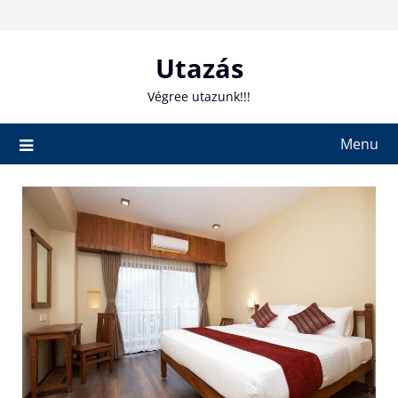
Skip
to
content
Utazás
Végree utazunk!!!
Menu