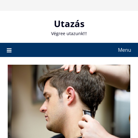
Skip
to
content
Utazás
Végree utazunk!!!
Menu