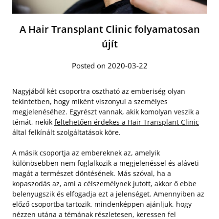
A Hair Transplant Clinic folyamatosan
újít
Posted on 2020-03-22
Nagyjából két csoportra osztható az emberiség olyan
tekintetben, hogy miként viszonyul a személyes
megjelenéséhez. Egyrészt vannak, akik komolyan veszik a
témát, nekik
feltehetően érdekes a Hair Transplant Clinic
által felkínált szolgáltatások köre.
A másik csoportja az embereknek az, amelyik
különösebben nem foglalkozik a megjelenéssel és aláveti
magát a természet döntésének. Más szóval, ha a
kopaszodás az, ami a célszemélynek jutott, akkor ő ebbe
belenyugszik és elfogadja ezt a jelenséget.
Amennyiben az
előző csoportba tartozik, mindenképpen ajánljuk, hogy
nézzen utána a témának részletesen, keressen fel