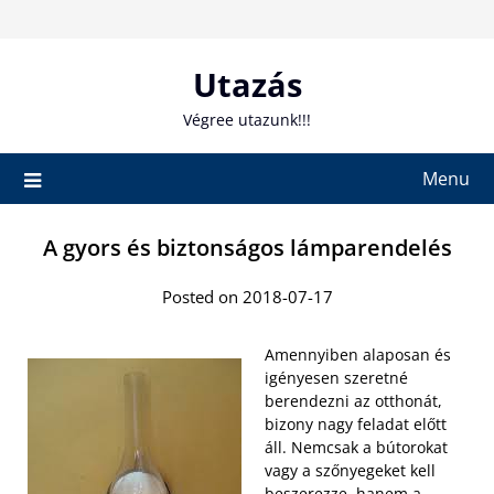
Skip
to
content
Utazás
Végree utazunk!!!
Menu
A gyors és biztonságos lámparendelés
Posted on 2018-07-17
Amennyiben alaposan és
igényesen szeretné
berendezni az otthonát,
bizony nagy feladat előtt
áll. Nemcsak a bútorokat
vagy a szőnyegeket kell
beszerezze, hanem a