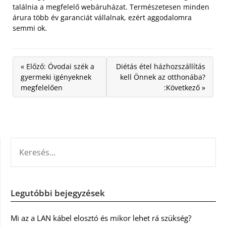
találnia a megfelelő webáruházat. Természetesen minden
árura több év garanciát vállalnak, ezért aggodalomra
semmi ok.
« Előző: Óvodai szék a
Diétás étel házhozszállítás
gyermeki igényeknek
kell Önnek az otthonába?
megfelelően
:Következő »
KERESÉS:
Legutóbbi bejegyzések
Mi az a LAN kábel elosztó és mikor lehet rá szükség?