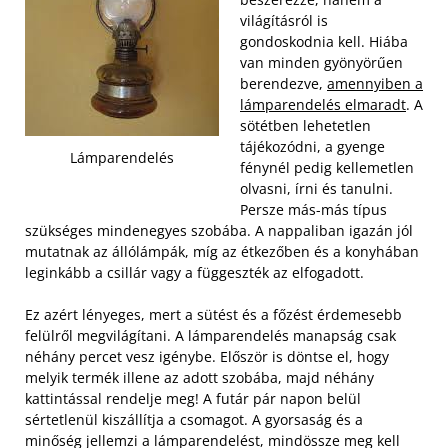
világításról is
gondoskodnia kell. Hiába
van minden gyönyörűen
berendezve,
amennyiben a
lámparendelés elmaradt
. A
sötétben lehetetlen
tájékozódni, a gyenge
Lámparendelés
fénynél pedig kellemetlen
olvasni, írni és tanulni.
Persze más-más típus
szükséges mindenegyes szobába. A nappaliban igazán jól
mutatnak az állólámpák, míg az étkezőben és a konyhában
leginkább a csillár vagy a függeszték az elfogadott.
Ez azért lényeges, mert a sütést és a főzést érdemesebb
felülről megvilágítani. A lámparendelés manapság csak
néhány percet vesz igénybe. Először is döntse el, hogy
melyik termék illene az adott szobába, majd néhány
kattintással rendelje meg! A futár pár napon belül
sértetlenül kiszállítja a csomagot. A gyorsaság és a
minőség jellemzi a lámparendelést, mindössze meg kell