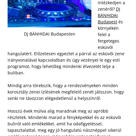
intézkedjen a
zenéről?
DJ
BÁNHIDAI
Budapest
és
környékén
DJ BÁNHIDAI Budapesten
felel a
fergeteges
esküvői
hangulatért. Előzetesen egyeztet a párral az esküvői zene
irányvonalával kapcsolatban és úgy vezényel le egy esti
programot, hogy lehetőleg mindenki élvezetét lelje a
buliban.
Mindig arra törekszik, hogy a rendezvényeken minden
korosztály zenei ízlésének megfelelő zenét játsszon, hogy
senki ne távozzon elégedetlenül a helyszínről.
Hosszú évek múlva alig maradnak meg az apróbb
részletek. Mindenki marad a fényképekkel és az esküvői
buliról való emlékekkel, amit ha odafigyeléssel,
tapasztalattal, meg egy jó hangulatú násznéppel sikerül