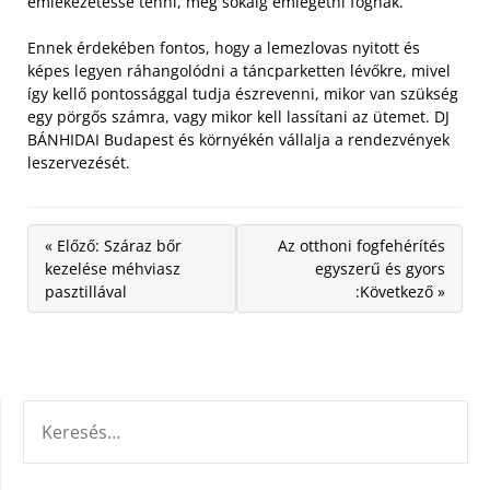
emlékezetessé tenni, még sokáig emlegetni fognak.
Ennek érdekében fontos, hogy a lemezlovas nyitott és
képes legyen ráhangolódni a táncparketten lévőkre, mivel
így kellő pontossággal tudja észrevenni, mikor van szükség
egy pörgős számra, vagy mikor kell lassítani az ütemet. DJ
BÁNHIDAI Budapest és környékén vállalja a rendezvények
leszervezését.
« Előző: Száraz bőr
Az otthoni fogfehérítés
kezelése méhviasz
egyszerű és gyors
pasztillával
:Következő »
KERESÉS: