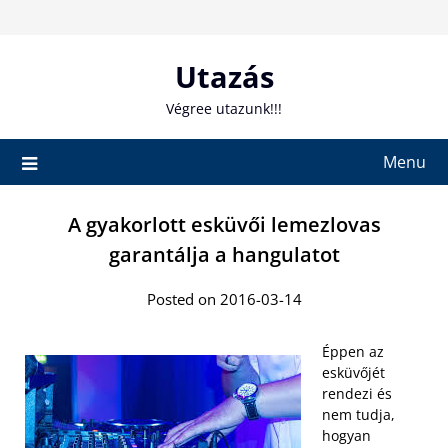
Skip
to
content
Utazás
Végree utazunk!!!
Menu
A gyakorlott esküvői lemezlovas
garantálja a hangulatot
Posted on 2016-03-14
Éppen az
esküvőjét
rendezi és
nem tudja,
hogyan