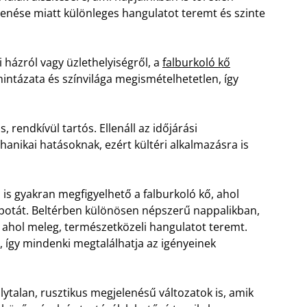
nése miatt különleges hangulatot teremt és szinte
 házról vagy üzlethelyiségről, a
falburkoló kő
intázata és színvilága megismételhetetlen, így
 rendkívül tartós. Ellenáll az időjárási
nikai hatásoknak, ezért kültéri alkalmazásra is
is gyakran megfigyelhető a falburkoló kő, ahol
apotát. Beltérben különösen népszerű nappalikban,
ahol meleg, természetközeli hangulatot teremt.
, így mindenki megtalálhatja az igényeinek
ytalan, rusztikus megjelenésű változatok is, amik