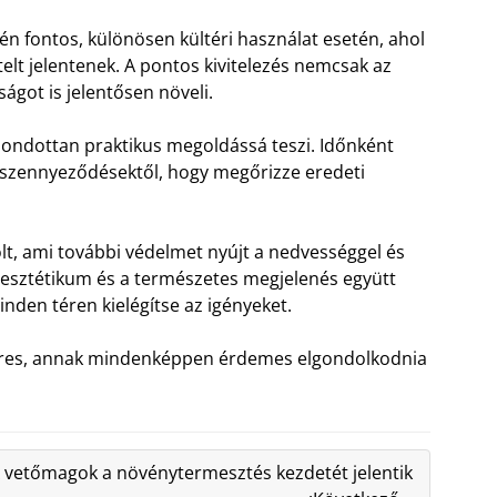
én fontos, különösen kültéri használat esetén, ahol
lt jelentenek. A pontos kivitelezés nemcsak az
ságot is jelentősen növeli.
mondottan praktikus megoldássá teszi. Időnként
és szennyeződésektől, hogy megőrizze eredeti
lt, ami további védelmet nyújt a nedvességgel és
 esztétikum és a természetes megjelenés együtt
nden téren kielégítse az igényeket.
t keres, annak mindenképpen érdemes elgondolkodnia
 vetőmagok a növénytermesztés kezdetét jelentik