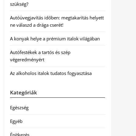
szükség?
Autóüvegjavítás időben: megtakarítás helyett
ne válaszd a drága cserét!
A konyak helye a prémium italok világában
Autófestékek a tartós és szép
végeredményért
Az alkoholos italok tudatos fogyasztása
Kategóriák
Egészség
Egyéb
Építkezés