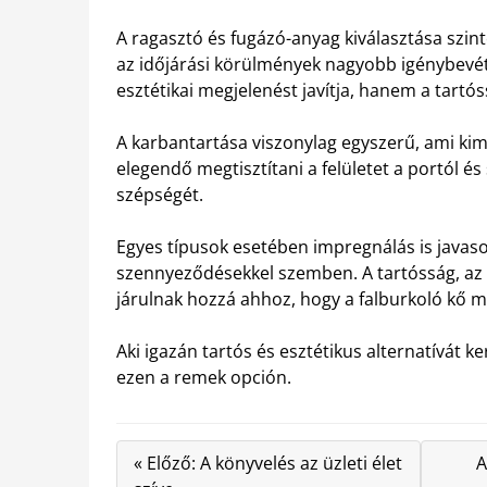
A ragasztó és fugázó-anyag kiválasztása szint
az időjárási körülmények nagyobb igénybevéte
esztétikai megjelenést javítja, hanem a tartós
A karbantartása viszonylag egyszerű, ami ki
elegendő megtisztítani a felületet a portól 
szépségét.
Egyes típusok esetében impregnálás is javaso
szennyeződésekkel szemben. A tartósság, az
járulnak hozzá ahhoz, hogy a falburkoló kő mi
Aki igazán tartós és esztétikus alternatívá
ezen a remek opción.
« Előző: A könyvelés az üzleti élet
A