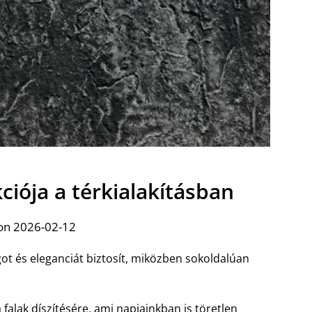
ciója a térkialakításban
on 2026-02-12
got és eleganciát biztosít, miközben sokoldalúan
falak díszítésére, ami napjainkban is töretlen