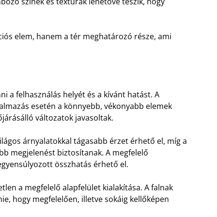
öző színek és textúrák lehetővé teszik, hogy
ciós elem, hanem a tér meghatározó része, ami
i a felhasználás helyét és a kívánt hatást. A
alkalmazás esetén a könnyebb, vékonyabb elemek
árásálló változatok javasoltak.
lágos árnyalatokkal tágasabb érzet érhető el, míg a
b megjelenést biztosítanak. A megfelelő
egyensúlyozott összhatás érhető el.
tlen a megfelelő alapfelület kialakítása. A falnak
nie, hogy megfelelően, illetve sokáig kellőképen