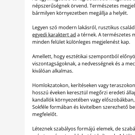
népszerűségnek örvend. Természetes megjele
bármilyen környezetben megállja a helyét.
Legyen szó modern lakásról, rusztikus családi
egyedi karaktert ad
a térnek. A természetes m
minden felület különleges megjelenést kap.
Amellett, hogy esztétikai szempontból előnyös,
viszontagságoknak, a nedvességnek és a mecha
kiválóan alkalmas.
Homlokzatokon, kerítéseken vagy teraszokon 
hosszú éveken keresztül megőrzi eredeti áll
kandallók környezetében vagy előszobákban, 
Sokféle formában és kivitelben szerezhető be
megfelelőt.
Léteznek szabályos formájú elemek, de szabál