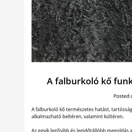
A falburkoló kő funk
Posted 
A falburkoló kő természetes hatást, tartóssá
alkalmazható beltéren, valamint kültéren.
Az egyik legősibb és legidőtállóbb megoldás a 