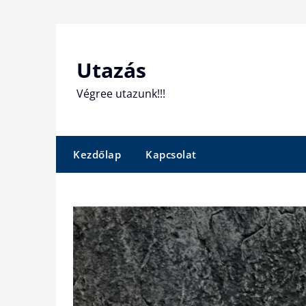
Skip
to
content
Utazás
Végree utazunk!!!
Kezdőlap
Kapcsolat