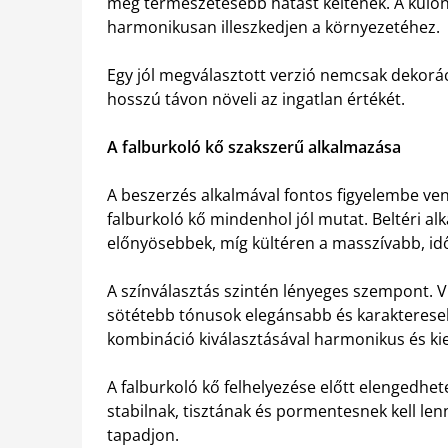
még természetesebb hatást keltenek. A különb
harmonikusan illeszkedjen a környezetéhez.
Egy jól megválasztott verzió nemcsak dekorá
hosszú távon növeli az ingatlan értékét.
A falburkoló kő szakszerű alkalmazása
A beszerzés alkalmával fontos figyelembe venn
falburkoló kő mindenhol jól mutat. Beltéri 
előnyösebbek, míg kültéren a masszívabb, időj
A színválasztás szintén lényeges szempont. Vi
sötétebb tónusok elegánsabb és karaktereseb
kombináció kiválasztásával harmonikus és ki
A falburkoló kő felhelyezése előtt elengedhete
stabilnak, tisztának és pormentesnek kell len
tapadjon.