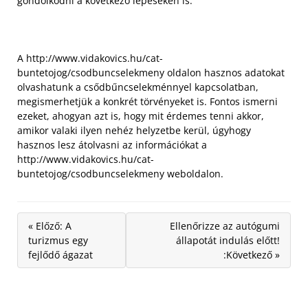
gondolkodni a következő lépéseken is.
A http://www.vidakovics.hu/cat-
buntetojog/csodbuncselekmeny oldalon hasznos adatokat
olvashatunk a csődbűncselekménnyel kapcsolatban,
megismerhetjük a konkrét törvényeket is. Fontos ismerni
ezeket, ahogyan azt is, hogy mit érdemes tenni akkor,
amikor valaki ilyen nehéz helyzetbe kerül, úgyhogy
hasznos lesz átolvasni az információkat a
http://www.vidakovics.hu/cat-
buntetojog/csodbuncselekmeny weboldalon.
« Előző: A
Ellenőrizze az autógumi
turizmus egy
állapotát indulás előtt!
fejlődő ágazat
:Következő »