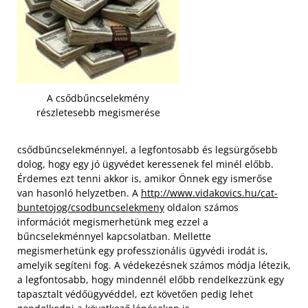
A csődbűncselekmény
részletesebb megismerése
csődbűncselekménnyel, a legfontosabb és legsürgősebb
dolog, hogy egy jó ügyvédet keressenek fel minél előbb.
Érdemes ezt tenni akkor is, amikor Önnek egy ismerőse
van hasonló helyzetben. A
http://www.vidakovics.hu/cat-
buntetojog/csodbuncselekmeny
oldalon számos
információt megismerhetünk meg ezzel a
bűncselekménnyel kapcsolatban. Mellette
megismerhetünk egy professzionális ügyvédi irodát is,
amelyik segíteni fog. A védekezésnek számos módja létezik,
a legfontosabb, hogy mindennél előbb rendelkezzünk egy
tapasztalt védőügyvéddel, ezt követően pedig lehet