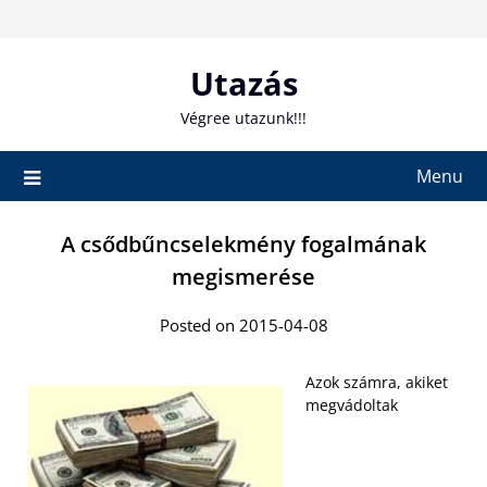
Skip
to
content
Utazás
Végree utazunk!!!
Menu
A csődbűncselekmény fogalmának
megismerése
Posted on 2015-04-08
Azok számra, akiket
megvádoltak