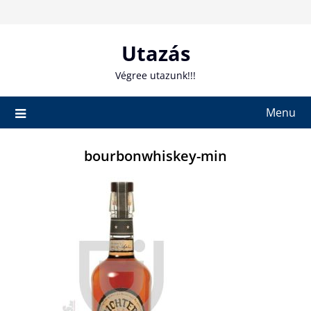
Skip
to
content
Utazás
Végree utazunk!!!
Menu
bourbonwhiskey-min