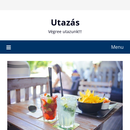
Skip
to
content
Utazás
Végree utazunk!!!
Menu