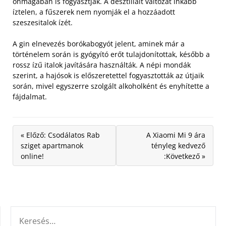
önmagában is fogyasztják. A desztillált változat inkább
íztelen, a fűszerek nem nyomják el a hozzáadott
szeszesitalok ízét.
A gin elnevezés borókabogyót jelent, aminek már a
történelem során is gyógyító erőt tulajdonítottak, később a
rossz ízű italok javítására használták. A népi mondák
szerint, a hajósok is előszeretettel fogyasztották az útjaik
során, mivel egyszerre szolgált alkoholként és enyhítette a
fájdalmat.
« Előző: Csodálatos Rab
A Xiaomi Mi 9 ára
sziget apartmanok
tényleg kedvező
online!
:Következő »
KERESÉS: