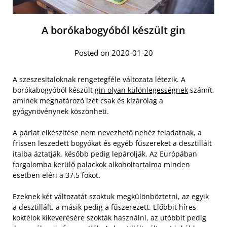
A borókabogyóból készült gin
Posted on 2020-01-20
A szeszesitaloknak rengetegféle változata létezik. A
borókabogyóból készült
gin olyan különlegességnek
számít,
aminek meghatározó ízét csak és kizárólag a
gyógynövénynek köszönheti.
A párlat elkészítése nem nevezhető nehéz feladatnak, a
frissen leszedett bogyókat és egyéb fűszereket a desztillált
italba áztatják, később pedig lepárolják. Az Európában
forgalomba kerülő palackok alkoholtartalma minden
esetben eléri a 37,5 fokot.
Ezeknek két változatát szoktuk megkülönböztetni, az egyik
a desztillált, a másik pedig a fűszerezett. Előbbit híres
koktélok kikeverésére szokták használni, az utóbbit pedig