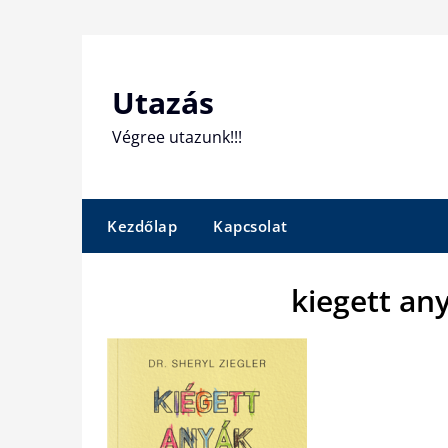
Skip
to
content
Utazás
Végree utazunk!!!
Kezdőlap
Kapcsolat
kiegett an