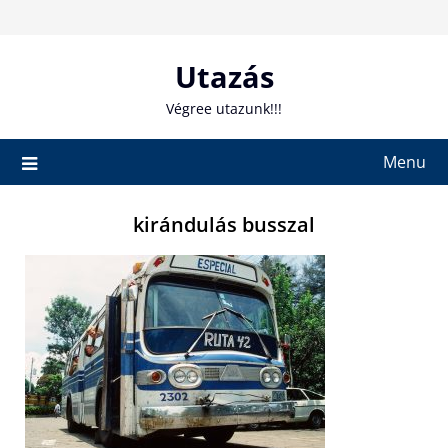
Skip
to
content
Utazás
Végree utazunk!!!
Menu
kirándulás busszal