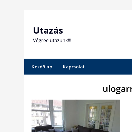
Skip
to
content
Utazás
Végree utazunk!!!
Kezdőlap
Kapcsolat
ulogar