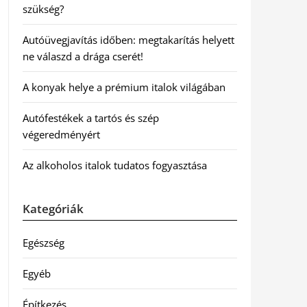
szükség?
Autóüvegjavítás időben: megtakarítás helyett
ne válaszd a drága cserét!
A konyak helye a prémium italok világában
Autófestékek a tartós és szép
végeredményért
Az alkoholos italok tudatos fogyasztása
Kategóriák
Egészség
Egyéb
Építkezés