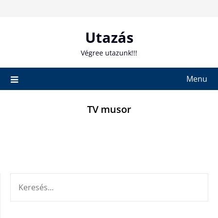
Skip
to
content
Utazás
Végree utazunk!!!
Menu
TV musor
KERESÉS: